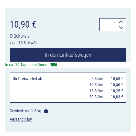
Normalkupplun
10,90
€
von
Stückpreis
Schake
zzgl. 19 % MwSt.
zur
In den Einkaufswagen
rechtwinkelige
Verbindung
In ca. 10 Tagen bei Ihnen
von
Ihr Preisvorteil
ab
0
5 Stück
10,68 €
Gerüstrohren
10 Stück
10,46 €
Menge
15 Stück
10,25 €
20 Stück
10,03 €
Gewicht: ca.
1.3 kg
Versandinfo*