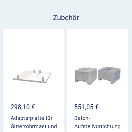
wird die
Adapterplatte für Gitterrohrmast und
Beton-Aufstellvorrichtung
benötigt.
Zubehör
Je nach Schildgröße kann die Montage der
Stahlkonstruktion auf dem 600 kg oder 1000 kg
Betonblock erfolgen. Der Betonständer mit einem
Gesamtgewicht von 1 Tonne bietet die sicherste
Aufstellvorrichtung für Verkehrszeichen.
298,10
€
551,05
€
Adapterplatte für
Beton-
Gitterrohrmast und
Aufstellvorrichtung