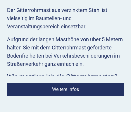
Der Gitterrohrmast aus verzinktem Stahl ist
vielseitig im Baustellen- und
Veranstaltungsbereich einsetzbar.
Aufgrund der langen Masthöhe von über 5 Metern
halten Sie mit dem Gitterrohrmast geforderte
Bodenfreiheiten bei Verkehrsbeschilderungen im
Straßenverkehr ganz einfach ein.
Wie montiere ich die Gitterrohrmasten?
Aufgestellt auf einer Beton-Aufstellvorrichtung
Weitere Infos
bietet der dreiseitige Gittermast viele
Montagemöglichkeiten, um große und kleine
Schilder sicher zu befestigen.
Zur sicheren Befestigung des Dreieckgittermastes
auf den mobilen Betonfundamenten von Schake