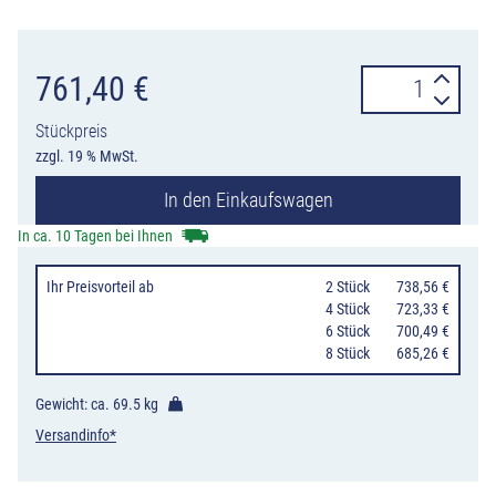
Gitterrohrmast
761,40
€
von
Stückpreis
Schake
zzgl. 19 % MwSt.
mit
In den Einkaufswagen
5,35
m
In ca. 10 Tagen bei Ihnen
Länge,
Ihr Preisvorteil
ab
0
2 Stück
738,56 €
Standrohre
0
4 Stück
723,33 €
Ø
0
6 Stück
700,49 €
0
8 Stück
685,26 €
48
mm,
Gewicht: ca.
69.5 kg
Querholme
Versandinfo*
Ø
26