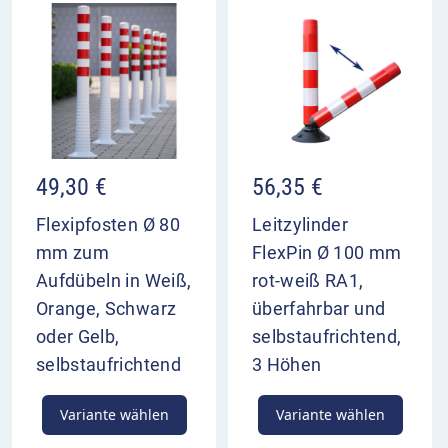
49,30
€
56,35
€
Flexipfosten Ø 80
Leitzylinder
mm zum
FlexPin Ø 100 mm
Aufdübeln in Weiß,
rot-weiß RA1,
Orange, Schwarz
überfahrbar und
oder Gelb,
selbstaufrichtend,
selbstaufrichtend
3 Höhen
Variante wählen
Variante wählen