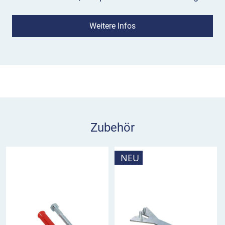
von Zapfsäulen, Pfeilern, Ein- und Ausfahrten,
Gebäudeecken, Regalen oder Maschinen.
Weitere Infos
Eigenschaften
Die Leitzylinder FlexPin gelb/schwarz
selbstaufrichtend bestehen aus robustem und
schlagfestem Polyethylen. Das
witterungsbeständige Material kann problemlos
auch über Jahre außen eingesetzt werden.
Zubehör
Der zylindrische Körper hat einen Durchmesser
von 100 mm und ist in den Höhen 460, 760 und
NEU
1000 mm erhältlich, sodass Sie die Pfosten an die
am Einsatzort auftretenden Fahrzeugarten
anpassen können. Außerdem können Sie die
flexiblen Pins dank der unterschiedlichen Höhen
auch optisch an die Gegebenheiten anpassen.