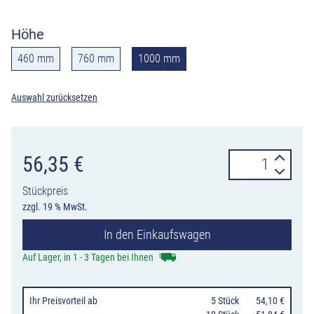
Höhe
460 mm
760 mm
1000 mm
Auswahl zurücksetzen
Leitzylinder
56,35
€
Ø
Stückpreis
100
zzgl. 19 % MwSt.
FlexPin
In den Einkaufswagen
gelb/schwarz
selbstaufrichte
Auf Lager, in 1 - 3 Tagen bei Ihnen
460,
760
Ihr Preisvorteil
ab
0
5 Stück
54,10 €