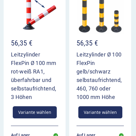
56,35
€
56,35
€
Leitzylinder
Leitzylinder Ø 100
FlexPin Ø 100 mm
FlexPin
rot-weiß RA1,
gelb/schwarz
überfahrbar und
selbstaufrichtend,
selbstaufrichtend,
460, 760 oder
3 Höhen
1000 mm Höhe
Variante wählen
Variante wählen
Auf Lager,
Auf Lager,