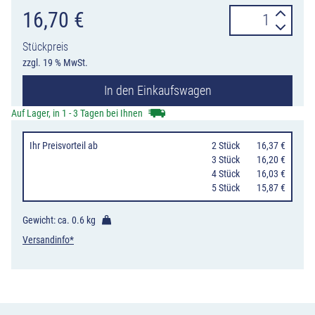
FlexPin
16,70
€
Key,
Stückpreis
Werkzeug
zzgl. 19 % MwSt.
zum
In den Einkaufswagen
Eindrehen
aller
Auf Lager, in 1 - 3 Tagen bei Ihnen
FlexPin-
Ihr Preisvorteil
ab
0
2 Stück
16,37 €
Modelle
0
3 Stück
16,20 €
Menge
0
4 Stück
16,03 €
0
5 Stück
15,87 €
Gewicht: ca.
0.6 kg
Versandinfo*