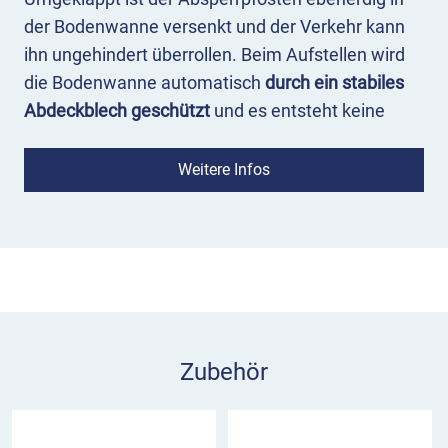
der Bodenwanne versenkt und der Verkehr kann
ihn ungehindert überrollen. Beim Aufstellen wird
die Bodenwanne automatisch
durch ein stabiles
Abdeckblech geschützt
und es entsteht keine
Stolpergefahr.
Weitere Infos
Sie können den Sesampfosten rein feuerverzinkt
oder gestreift in Rot-Weiß oder Gelb-Schwarz
bestellen. Auf Anfrage ist der SESAMplus auch
mit reflektierenden Streifen (RA1) erhältlich.
Sie haben die Wahl zwischen
einem Zylinderschloss mit 2 Schlüsseln und einem
Dreikantverschluss. Den passenden
Zubehör
Dreikantschlüssel M12 können Sie direkt
mitbestellen. Gleichschließende Zusatzschlüssel