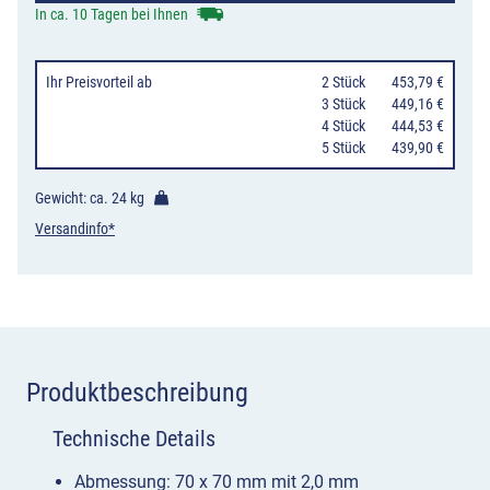
Profilzylinder,
In ca. 10 Tagen bei Ihnen
rot-
weiß
Ihr Preisvorteil
ab
0
2 Stück
453,79 €
/
0
3 Stück
449,16 €
0
4 Stück
444,53 €
gelb-
0
5 Stück
439,90 €
schwarz
Menge
Gewicht: ca.
24 kg
Versandinfo*
Produktbeschreibung
Technische Details
Abmessung: 70 x 70 mm mit 2,0 mm