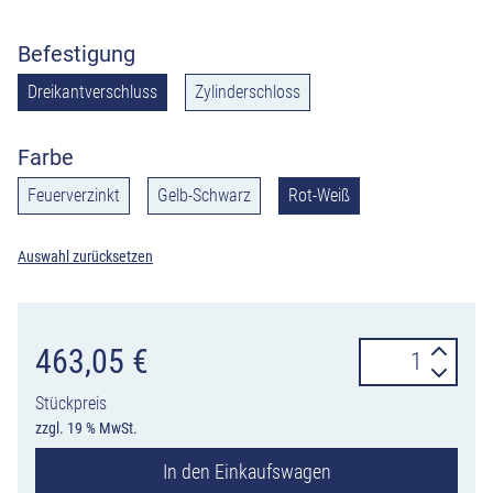
Befestigung
Dreikantverschluss
Zylinderschloss
Farbe
Feuerverzinkt
Gelb-Schwarz
Rot-Weiß
Auswahl zurücksetzen
Absperrpfosten
463,05
€
SESAMplus
Stückpreis
versenkbar,
zzgl. 19 % MwSt.
Dreikant
In den Einkaufswagen
oder