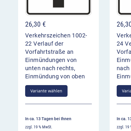
26,30
€
26,3
Verkehrszeichen 1002-
Verk
22 Verlauf der
24 Ve
Vorfahrtstraße an
Vorfa
Einmündungen von
Einm
unten nach rechts,
nach 
Einmündung von oben
Einm
Variante wählen
Vari
In ca. 13 Tagen bei Ihnen
In ca. 
zzgl. 19 % MwSt.
zzgl. 19