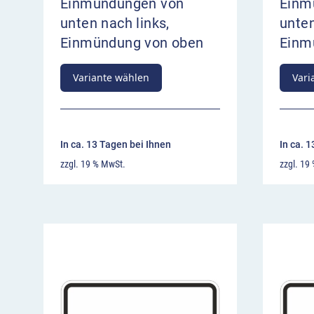
Einmündungen von
Einm
unten nach links,
unten
Einmündung von oben
Einm
Variante wählen
Vari
In ca. 13 Tagen bei Ihnen
In ca. 
zzgl. 19 % MwSt.
zzgl. 19