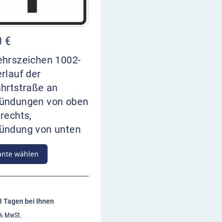
0
€
ehrszeichen 1002-
rlauf der
hrtstraße an
ündungen von oben
rechts,
ündung von unten
ante wählen
13 Tagen bei Ihnen
 % MwSt.