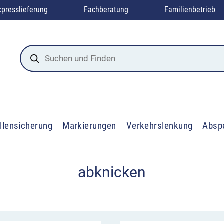
xpresslieferung
Fachberatung
Familienbetrieb
Products
search
llensicherung
Markierungen
Verkehrslenkung
Absp
abknicken