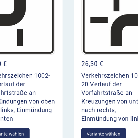
0
€
26,30
€
ehrszeichen 1002-
Verkehrszeichen 10
rlauf der
20 Verlauf der
hrtstraße an
Vorfahrtstraße an
ündungen von oben
Kreuzungen von un
 links, Einmündung
nach rechts,
unten
Einmündung von lin
ante wählen
Variante wählen