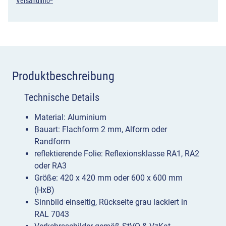
Einmündung
Versandinfo*
von
links
Menge
Produktbeschreibung
Technische Details
Material: Aluminium
Bauart: Flachform 2 mm, Alform oder
Randform
reflektierende Folie: Reflexionsklasse RA1, RA2
oder RA3
Größe: 420 x 420 mm oder 600 x 600 mm
(HxB)
Sinnbild einseitig, Rückseite grau lackiert in
RAL 7043