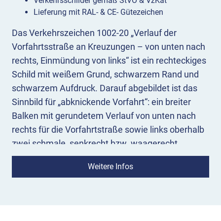
Verkehrsschilder gemäß StVO & VzKat
Lieferung mit RAL- & CE- Gütezeichen
Das Verkehrszeichen 1002-20 „Verlauf der
Vorfahrtsstraße an Kreuzungen – von unten nach
rechts, Einmündung von links“ ist ein rechteckiges
Schild mit weißem Grund, schwarzem Rand und
schwarzem Aufdruck. Darauf abgebildet ist das
Sinnbild für „abknickende Vorfahrt“: ein breiter
Balken mit gerundetem Verlauf von unten nach
rechts für die Vorfahrtstraße sowie links oberhalb
zwei schmale, senkrecht bzw. waagerecht
verlaufende Striche für die untergeordneten
Weitere Infos
Straßen in der Kreuzung.
Bedeutung:
Das Zusatzzeichen 1002-20 bezieht
sich auf das jeweilige Verkehrszeichen, mit dem
es kombiniert ist, und zeigt