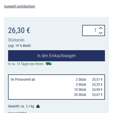
Auswahl zurücksetzen
Verkehrszeiche
26,30
€
1002-
Stückpreis
20
zzgl. 19 % MwSt.
Verlauf
In den Einkaufswagen
der
Vorfahrtstraße
In ca. 13 Tagen bei Ihnen
an
Kreuzungen
Ihr Preisvorteil
ab
0
2 Stück
25,51 €
von
0
5 Stück
25,25 €
10 Stück
24,99 €
unten
20 Stück
23,67 €
nach
rechts,
Gewicht: ca.
1,1 kg