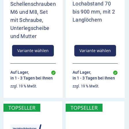
Lochabstand 70
Schellenschrauben
im Überblick
bis 900 mm, mit 2
M6 und M8, Set
zeigt den Verlauf der Vorfahrtstraße an (von
Langlöchern
mit Schraube,
unten nach rechts)
Unterlegscheibe
bezieht sich auf das jeweils zugehörige
und Mutter
Vorfahrtzeichen
Anbringung in der Regel unter dem
Variante wählen
Variante wählen
Bezugszeichen
keine Kombination mit VZ 301 möglich
Auf Lager,
Auf Lager,
in 1 - 3 Tagen bei Ihnen
in 1 - 3 Tagen bei Ihnen
zzgl. 19 % MwSt.
zzgl. 19 % MwSt.
TOPSELLER
TOPSELLER