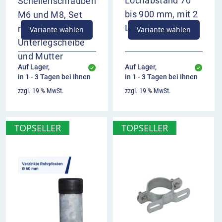
Lochabstand 70
Schellenschrauben
zeigt den Verlauf der Vorfahrtstraße an (von
bis 900 mm, mit 2
M6 und M8, Set
unten nach rechts)
Langlöchern
mit Schraube,
Variante wählen
Variante wählen
bezieht sich auf das jeweils zugehörige
Unterlegscheibe
Vorfahrtzeichen
und Mutter
Anbringung in der Regel unter dem
Auf Lager,
Auf Lager,
Bezugszeichen
in 1 - 3 Tagen bei Ihnen
in 1 - 3 Tagen bei Ihnen
keine Kombination mit VZ 301 möglich
zzgl. 19 % MwSt.
zzgl. 19 % MwSt.
TOPSELLER
TOPSELLER