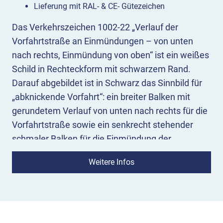
Lieferung mit RAL- & CE- Gütezeichen
Das Verkehrszeichen 1002-22 „Verlauf der
Vorfahrtstraße an Einmündungen – von unten
nach rechts, Einmündung von oben“ ist ein weißes
Schild in Rechteckform mit schwarzem Rand.
Darauf abgebildet ist in Schwarz das Sinnbild für
„abknickende Vorfahrt“: ein breiter Balken mit
gerundetem Verlauf von unten nach rechts für die
Vorfahrtstraße sowie ein senkrecht stehender
schmaler Balken für die Einmündung der
nachgeordneten Straße von oben.
Weitere Infos
Bedeutung:
Das Zusatzschild 1002-22 bezieht sich
auf das jeweilige Verkehrszeichen, mit dem es
kombiniert wird, und zeigt Verkehrsteilnehmenden
an Knotenpunkten den Verlauf der Vorfahrtstraße