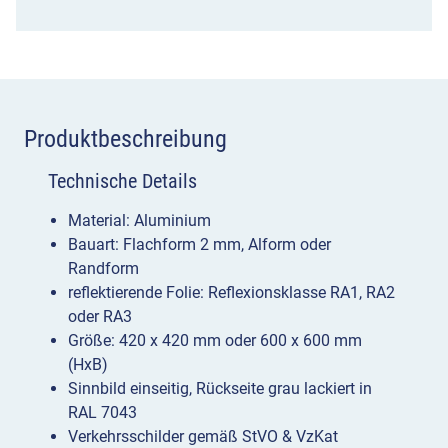
von
oben
Menge
Produktbeschreibung
Technische Details
Material: Aluminium
Bauart: Flachform 2 mm, Alform oder
Randform
reflektierende Folie: Reflexionsklasse RA1, RA2
oder RA3
Größe: 420 x 420 mm oder 600 x 600 mm
(HxB)
Sinnbild einseitig, Rückseite grau lackiert in
RAL 7043
Verkehrsschilder gemäß StVO & VzKat