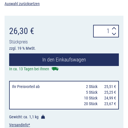
Auswahl zurücksetzen
Verkehrszeiche
26,30
€
1002-
Stückpreis
22
zzgl. 19 % MwSt.
Verlauf
In den Einkaufswagen
der
Vorfahrtstraße
In ca. 13 Tagen bei Ihnen
an
Einmündungen
Ihr Preisvorteil
ab
0
2 Stück
25,51 €
von
0
5 Stück
25,25 €
10 Stück
24,99 €
unten
20 Stück
23,67 €
nach
rechts,
Gewicht: ca.
1,1 kg
Einmündung
Versandinfo*