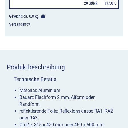
mit
20 Stück
19,58 €
einer
zulässigen
Gewicht: ca.
0,8 kg
Gesamtmasse
Versandinfo*
über
3,5
t,
einschl.
ihrer
Produktbeschreibung
Anhänger,
Technische Details
und
Zugmaschinen
Material: Aluminium
ausgenommen
Bauart: Flachform 2 mm, Alform oder
Pkw
Randform
reflektierende Folie: Reflexionsklasse RA1, RA2
und
oder RA3
Kraftomnibuss
Größe: 315 x 420 mm oder 450 x 600 mm