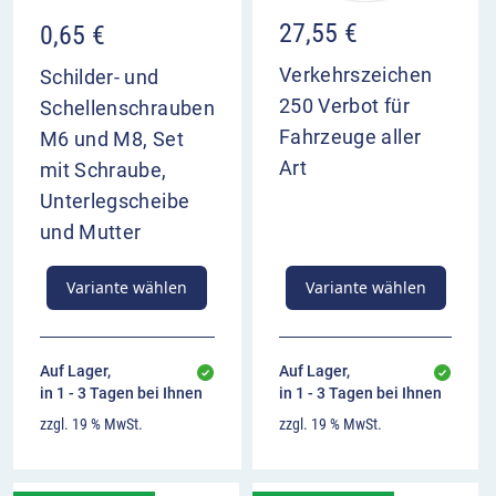
es kombiniert ist
Anbringung meist unter dem Bezugszeichen
27,55
€
0,65
€
Verkehrszeichen
Schilder- und
250 Verbot für
Schellenschrauben
Fahrzeuge aller
M6 und M8, Set
Art
mit Schraube,
Unterlegscheibe
und Mutter
Variante wählen
Variante wählen
Auf Lager,
Auf Lager,
in 1 - 3 Tagen bei Ihnen
in 1 - 3 Tagen bei Ihnen
zzgl. 19 % MwSt.
zzgl. 19 % MwSt.