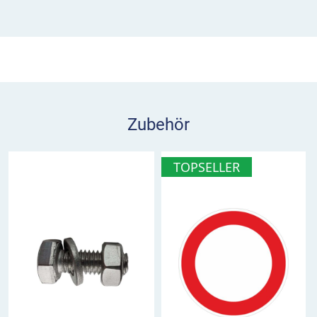
Regelungen des Hauptzeichens ausschließlich für
Pkw mit Anhänger und Lkw gelten.
Einsatz:
Das Zusatzschild 1048-20 kann zum
Beispiel zusammen mit dem Vorschriftzeichen
„Zulässige Höchstgeschwindigkeit“ (VZ 274)
Zubehör
eingesetzt werden, um eine
Geschwindigkeitsbegrenzung für Pkw mit
TOPSELLER
Anhänger und Lkw auszusprechen. Zz 1048-20
wird meist unter dem Verkehrszeichen, auf das es
sich bezieht, montiert.
VZ 1048-20 im Überblick
Regelungen gelten nur für Pkw mit Anhänger
und Lkw
bezieht sich auf das Verkehrszeichen, mit dem