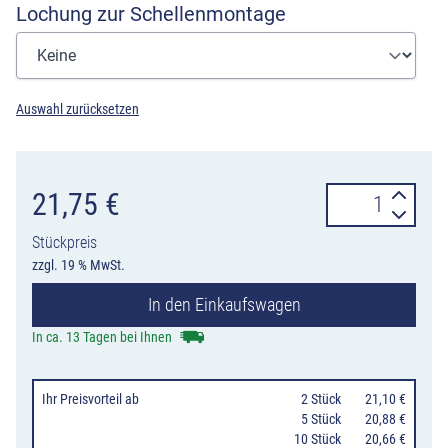
Lochung zur Schellenmontage
Auswahl zurücksetzen
Verkehrszeiche
21,75
€
1048-
Stückpreis
20
zzgl. 19 % MwSt.
Nur
In den Einkaufswagen
Pkw
mit
In ca. 13 Tagen bei Ihnen
Anhänger
und
Ihr Preisvorteil
ab
0
2 Stück
21,10 €
Kraftfahrzeuge
0
5 Stück
20,88 €
10 Stück
20,66 €