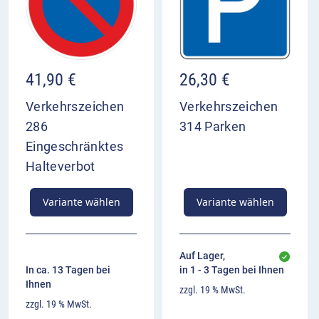
Sonderparkberechtigung sind ausgenommen
bezieht sich auf das Verkehrszeichen, mit dem
es kombiniert ist
Anbringung in der Regel unterhalb des
Bezugszeichens
41,90
€
26,30
€
Verkehrszeichen
Verkehrszeichen
286
314 Parken
Eingeschränktes
Halteverbot
Variante wählen
Variante wählen
Auf Lager,
In ca. 13 Tagen bei
in 1 - 3 Tagen bei Ihnen
Ihnen
zzgl. 19 % MwSt.
zzgl. 19 % MwSt.