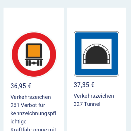
Bezugszeichen angebracht.
VZ 1014-52 Tunnelkategorie D im
Überblick
ordnet folgenden Tunnel der Kategorie D zu
Durchfahrtsverbot für Fahrzeuge mit
gefährlichen Gütern, die zu einem großen Brand
oder einem umfangreichen Freiwerden giftiger
Stoffe führen können
Anbringung meist unter dem Bezugszeichen
(VZ 261)
37,35
€
36,95
€
Verkehrszeichen
Verkehrszeichen
327 Tunnel
261 Verbot für
kennzeichnungspfl
ichtige
Kraftfahrzeuge mit