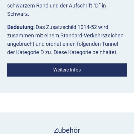
schwarzem Rand und der Aufschrift “D” in
Schwarz.
Bedeutung:
Das Zusatzschild 1014-52 wird
zusammen mit einem Standard-Verkehrszeichen
angebracht und ordnet einen folgenden Tunnel
der Kategorie D zu. Diese Kategorie beinhaltet
ein Durchfahrtsverbot für Fahrzeuge mit
gefährlichen Gütern, die zu einem großen Brand
Weitere Infos
oder einem umfangreichen Freiwerden giftiger
Stoffe führen können.
Einsatz:
Das Zusatzzeichen 1014-52 wird vor
allem mit VZ 261 “Verbot für
kennzeichnungspflichtige Kraftfahrzeuge mit
gefährlichen Gütern” kombiniert. Wie alle
Zubehör
Zusatzzeichen wird es direkt unter dem