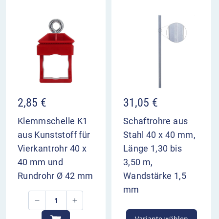
Hinweis auf Gefahr durch fehlende
Markierungen auf der Fahrbahn
bezieht sich auf das zugehörige
Verkehrszeichen
Anbringung in der Regel unter dem
Bezugszeichen
2,85
€
31,05
€
Klemmschelle K1
Schaftrohre aus
aus Kunststoff für
Stahl 40 x 40 mm,
Vierkantrohr 40 x
Länge 1,30 bis
40 mm und
3,50 m,
Rundrohr Ø 42 mm
Wandstärke 1,5
mm
Variante wählen