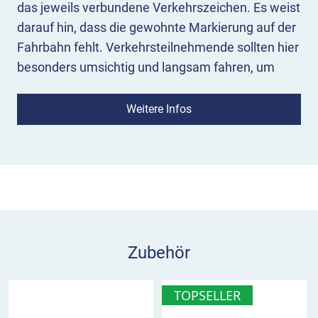
das jeweils verbundene Verkehrszeichen. Es weist
darauf hin, dass die gewohnte Markierung auf der
Fahrbahn fehlt. Verkehrsteilnehmende sollten hier
besonders umsichtig und langsam fahren, um
nicht in den Gegenverkehr oder über den
Fahrbahnrand hinaus zu geraten.
Weitere Infos
Einsatz:
Das Hinweisschild wird meist unmittelbar
unterhalb des Verkehrszeichens, auf das es sich
bezieht, angebracht. Es kann beispielsweise mit
den Gefahrzeichen 101 „Gefahrstelle“ oder VZ 123
„Arbeitsstelle“ oder auch mit einer
Geschwindigkeitsbeschränkung (VZ 274)
Zubehör
kombiniert werden.
Hinweisschild Markierung fehlt im
TOPSELLER
Überblick