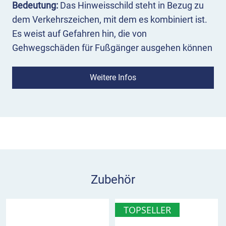
Bedeutung:
Das Hinweisschild steht in Bezug zu
dem Verkehrszeichen, mit dem es kombiniert ist.
Es weist auf Gefahren hin, die von
Gehwegschäden für Fußgänger ausgehen können
und mahnt zu vorsichtiger Nutzung.
Weitere Infos
Einsatz:
Das Hinweisschild wird unmittelbar
unterhalb des Verkehrszeichens, auf das es sich
bezieht, montiert. Das Hinweisschild ist häufig in
Kombination mit Verkehrszeichen 239 Gehweg zu
finden.
Hinweisschild Gehwegschäden im
Überblick
Zubehör
informiert über Gefahr durch Gehwegschäden
bezieht sich auf das zugehörige
TOPSELLER
Verkehrszeichen