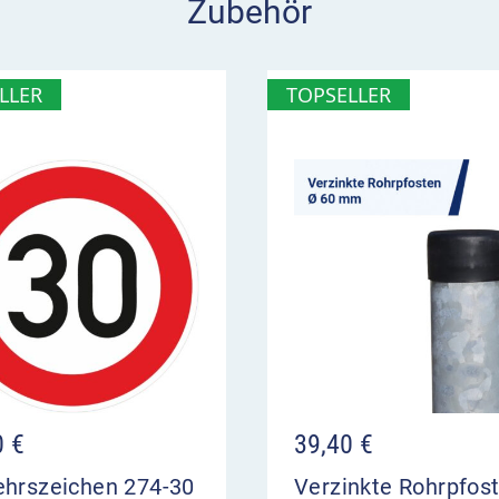
Zubehör
ontiert
LLER
TOPSELLER
0
€
39,40
€
ehrszeichen 274-30
Verzinkte Rohrpfos