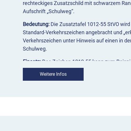
rechteckiges Zusatzschild mit schwarzem Ra
Aufschrift „Schulweg“.
Bedeutung:
Die Zusatztafel 1012-55 StVO wir
Standard-Verkehrszeichen angebracht und „erk
Verkehrszeichen unter Hinweis auf einen in de
Schulweg.
Einsatz:
Das Zeichen 1012-55 kann zum Beisp
Gefahrzeichen wie „Gefahrstelle“ (VZ 101), „Ki
Weitere Infos
einer Geschwindigkeitsbeschränkung (VZ 274)
wird in der Regel unter dem Verkehrszeichen, a
angebracht.
VZ 1012-55 Schulweg im Überblick
weist auf eine Schule in der Nähe hin
bezieht sich auf das Verkehrszeichen, mit d