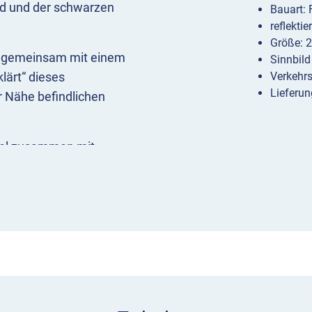
nd und der schwarzen
Bauart:
reflekti
Größe: 
d gemeinsam mit einem
Sinnbild
lärt“ dieses
Verkehr
Lieferun
r Nähe befindlichen
iel zusammen mit
nder“ (VZ 136) oder auch
 eingesetzt werden. Es
uf das es sich bezieht,
em es kombiniert ist