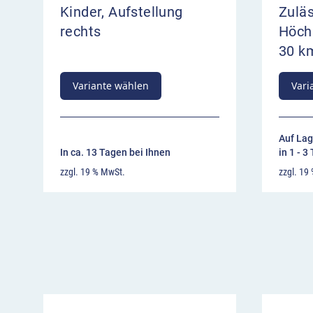
Kinder, Aufstellung
Zulä
rechts
Höch
30 k
Variante wählen
Vari
Auf Lag
In ca. 13 Tagen bei Ihnen
in 1 - 3
zzgl. 19 % MwSt.
zzgl. 19