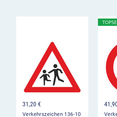
wird meist unterhalb des Bezugszeichens m
TOPSE
31,20
€
41,9
Verkehrszeichen 136-10
Verk