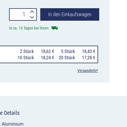
Verkehrszeichen
In den Einkaufswagen
1012-
In ca. 13 Tagen bei Ihnen
55
Schulweg
0
2 Stück
18,62 €
0
5 Stück
18,43 €
Menge
10 Stück
18,24 €
20 Stück
17,28 €
Versandinfo*
e Details
l: Aluminium