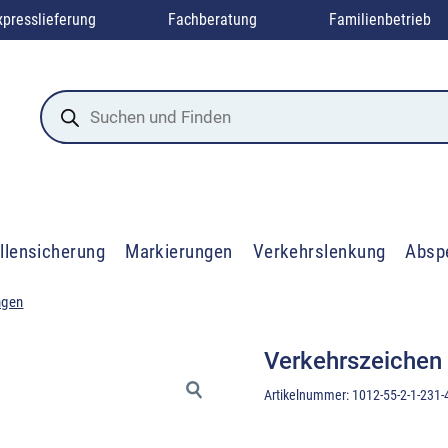
xpresslieferung
Fachberatung
Familienbetrieb
Products
search
llensicherung
Markierungen
Verkehrslenkung
Absp
ngen
Verkehrszeichen
Artikelnummer:
1012-55-2-1-231-