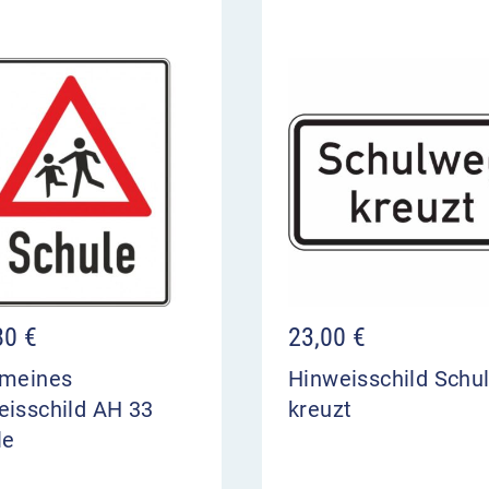
80
€
23,00
€
emeines
Hinweisschild Schu
eisschild AH 33
kreuzt
le