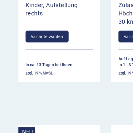
Kinder, Aufstellung
Zulä
rechts
Höch
30 k
Variante wählen
Vari
Auf Lag
In ca. 13 Tagen bei Ihnen
in 1 - 3
zzgl. 19 % MwSt.
zzgl. 19
NEU