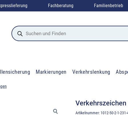
xpresslieferung
Fachberatung
Familienbetrieb
Products
search
llensicherung
Markierungen
Verkehrslenkung
Absp
ngen
Verkehrszeichen
Artikelnummer:
1012-50-2-1-231-