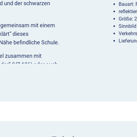
nd und der schwarzen
Bauart:
reflekti
Größe: 
d gemeinsam mit einem
Sinnbild
lärt“ dieses
Verkehr
Lieferun
 Nähe befindliche Schule.
iel zusammen mit
nder“ (VZ 136) oder auch
 eingesetzt werden. Es
uf das es sich bezieht,
em es kombiniert ist
ontiert