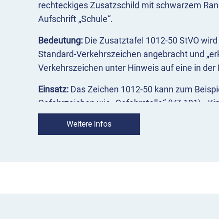
rechteckiges Zusatzschild mit schwarzem Ra
Aufschrift „Schule“.
Bedeutung:
Die Zusatztafel 1012-50 StVO wir
Standard-Verkehrszeichen angebracht und „erk
Verkehrszeichen unter Hinweis auf eine in der
Einsatz:
Das Zeichen 1012-50 kann zum Beisp
Gefahrzeichen wie „Gefahrstelle“ (VZ 101), „Ki
einer Geschwindigkeitsbeschränkung (VZ 274)
Weitere Infos
wird in der Regel unter dem Verkehrszeichen, a
angebracht.
VZ 1012-50 Schule im Überblick
weist auf eine Schule in der Nähe hin
bezieht sich auf das Verkehrszeichen, mit d
wird meist unterhalb des Bezugszeichens m