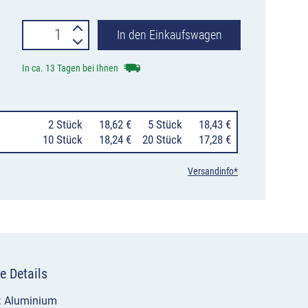
Verkehrszeichen
In den Einkaufswagen
1012-
In ca. 13 Tagen bei Ihnen
50
Schule
0
2 Stück
18,62 €
0
5 Stück
18,43 €
Menge
10 Stück
18,24 €
20 Stück
17,28 €
Versandinfo*
e Details
l: Aluminium