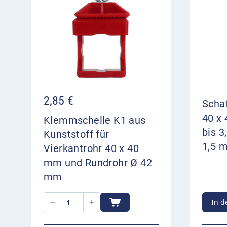
2,85
€
Schaf
40 x
Klemmschelle K1 aus
bis 
Kunststoff für
1,5 
Vierkantrohr 40 x 40
mm und Rundrohr Ø 42
mm
In d