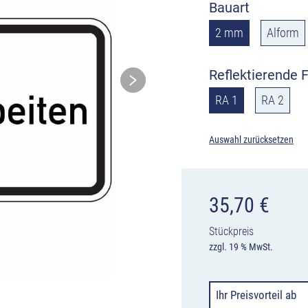
Bauart
2 mm
Alform
Reflektierende F
RA 1
RA 2
Auswahl zurücksetzen
35,70
€
Stückpreis
zzgl. 19 % MwSt.
Ihr Preisvorteil
ab