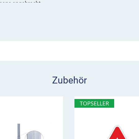
chens angebracht.
rblick
ten aufmerksam
hren
szeichen
Zubehör
TOPSELLER