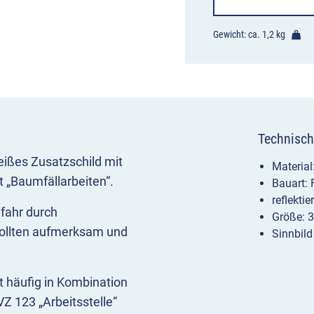
Gewicht: ca.
1,2 kg
Technisch
eißes Zusatzschild mit
Materia
 „Baumfällarbeiten“.
Bauart:
reflekti
fahr durch
Größe: 
sollten aufmerksam und
Sinnbild
t häufig in Kombination
Z 123 „Arbeitsstelle“