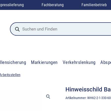
xpresslieferung
Fachberatung
Familienbetrieb
Products
search
llensicherung
Markierungen
Verkehrslenkung
Absp
Arbeitsstellen
Hinweisschild Ba
Artikelnummer:
WH62-2-1-330-60