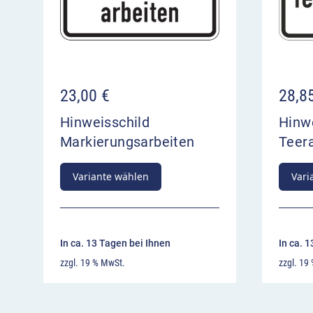
23,00
€
28,8
Hinweisschild
Hinw
Markierungsarbeiten
Teer
Variante wählen
Vari
In ca. 13 Tagen bei Ihnen
In ca. 
zzgl. 19 % MwSt.
zzgl. 19