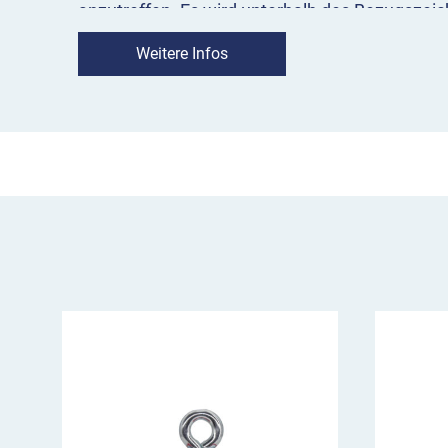
anzutreffen. Es wird unterhalb des Bezugszei
Hinweisschild Baumfällarbeiten im Übe
Weitere Infos
macht auf die Gefahr durch Baumfällarbei
Verkehrsteilnehmende sollten vorsichtig fa
Anbringung in der Regel unter einem Bezug