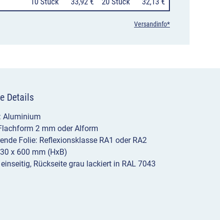
10 Stück
33,92 €
20 Stück
32,13 €
Versandinfo*
e Details
l: Aluminium
 Flachform 2 mm oder Alform
erende Folie: Reflexionsklasse RA1 oder RA2
330 x 600 mm (HxB)
 einseitig, Rückseite grau lackiert in RAL 7043