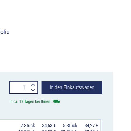
olie
Hinweisschild
In den Einkaufswagen
Baumfällarbeiten
In ca. 13 Tagen bei Ihnen
Menge
0
2 Stück
34,63 €
0
5 Stück
34,27 €