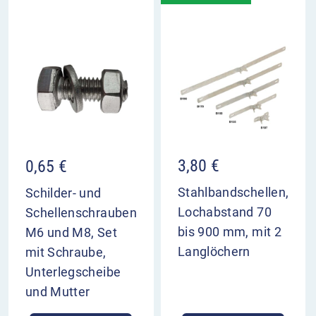
eingesetzt, wo der Reitweg nicht sofort als solcher
erkennbar ist.
VZ 238 Reitweg im Überblick
es besteht eine Reitwegbenutzungspflicht
Verkehrsverbot für alle Verkehrsarten außer
Reitern
Einsatz nur dort, wo Bestimmung des Reitwegs
nicht sofort erkennbar
3,80
€
0,65
€
Stahlbandschellen,
Schilder- und
Lochabstand 70
Schellenschrauben
bis 900 mm, mit 2
M6 und M8, Set
Langlöchern
mit Schraube,
Unterlegscheibe
und Mutter