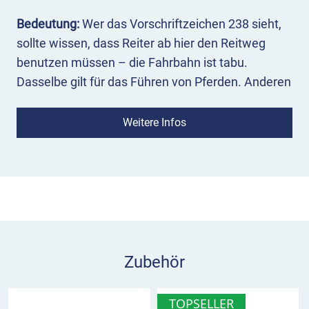
Bedeutung:
Wer das Vorschriftzeichen 238 sieht,
sollte wissen, dass Reiter ab hier den Reitweg
benutzen müssen – die Fahrbahn ist tabu.
Dasselbe gilt für das Führen von Pferden. Anderen
Verkehrsarten ist das Nutzen des Reitwegs nicht
gestattet.
Weitere Infos
Einsatz:
Mit dem Zeichen 238 wird eine
Reitwegbenutzungspflicht erlassen. Gleichzeitig
spricht es ein Verkehrsverbot für alle
Verkehrsarten außer Reitern aus. Es besteht die
Möglichkeit, den Reitweg durch Zusatzzeichen
auch für weitere Verkehrsteilnehmer zu öffnen.
Zubehör
Dann müssen diese jedoch Rücksicht auf den
Reitverkehr nehmen, zum Beispiel langsam
TOPSELLER
fahren. Das Verkehrsschild 238 wird nur dort