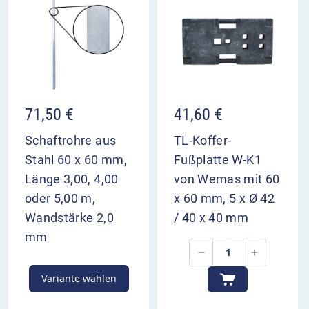
Vorbereitung zu geben.
VZ 514-28 im Überblick
kündigt die kurze Verschwenkung aller drei
Fahrstreifen nach rechts an
dreispurige Gegenfahrbahn verschwenkt
71,50
€
41,60
€
ebenfalls
dient zur Vorwarnung der Verkehrsteilnehmer
Schaftrohre aus
TL-Koffer-
Aufstellung 400 m und 200 m vor Bezugspunkt
Stahl 60 x 60 mm,
Fußplatte W-K1
Länge 3,00, 4,00
von Wemas mit 60
oder 5,00 m,
x 60 mm, 5 x Ø 42
Wandstärke 2,0
/ 40 x 40 mm
mm
Variante wählen