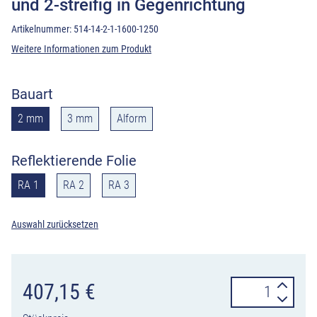
und 2-streifig in Gegenrichtung
Artikelnummer:
514-14-2-1-1600-1250
Weitere Informationen zum Produkt
Bauart
2 mm
3 mm
Alform
Reflektierende Folie
RA 1
RA 2
RA 3
Auswahl zurücksetzen
Verkehrszeiche
407,15
€
514-