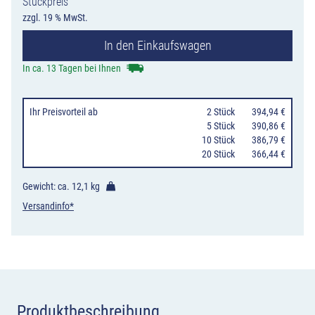
Stückpreis
14
zzgl. 19 % MwSt.
Verschwenkung
In den Einkaufswagen
kurze
Verschwenkun
In ca. 13 Tagen bei Ihnen
mit
Gegenverkehr
Ihr Preisvorteil
ab
0
2 Stück
394,94 €
nach
0
5 Stück
390,86 €
10 Stück
386,79 €
links,
20 Stück
366,44 €
2-
streifig
Gewicht: ca.
12,1 kg
in
Versandinfo*
Fahrtrichtung
und
2-
streifig
in
Produktbeschreibung