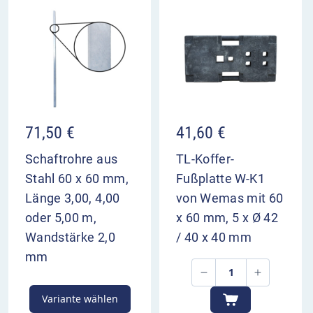
Verkehrsteilnehmern genügend Zeit zur
Vorbereitung zu geben.
VZ 514-14 im Überblick
kündigt die kurze Verschwenkung beider
Fahrstreifen nach links an
zweispurige Gegenfahrbahn verschwenkt
71,50
€
41,60
€
ebenfalls
dient zur Vorwarnung der Verkehrsteilnehmer
Schaftrohre aus
TL-Koffer-
Aufstellung 400 m und 200 m vor Bezugspunkt
Stahl 60 x 60 mm,
Fußplatte W-K1
Länge 3,00, 4,00
von Wemas mit 60
oder 5,00 m,
x 60 mm, 5 x Ø 42
Wandstärke 2,0
/ 40 x 40 mm
mm
Variante wählen