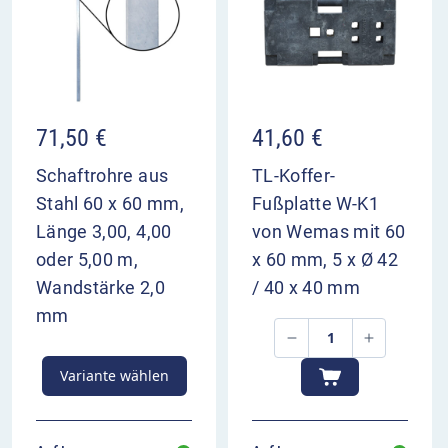
dient zur Vorwarnung der Verkehrsteilnehmer
Aufstellung 400 m und 200 m vor Bezugspunkt
71,50
€
41,60
€
Schaftrohre aus
TL-Koffer-
Stahl 60 x 60 mm,
Fußplatte W-K1
Länge 3,00, 4,00
von Wemas mit 60
oder 5,00 m,
x 60 mm, 5 x Ø 42
Wandstärke 2,0
/ 40 x 40 mm
mm
Variante wählen