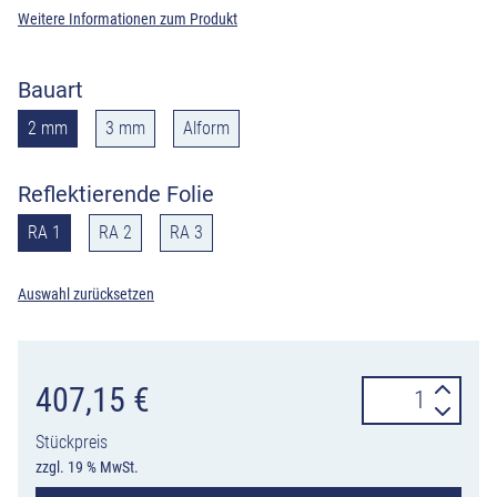
Weitere Informationen zum Produkt
Bauart
2 mm
3 mm
Alform
Reflektierende Folie
RA 1
RA 2
RA 3
Auswahl zurücksetzen
Verkehrszeiche
407,15
€
513-
Stückpreis
12
zzgl. 19 % MwSt.
Verschwenkung