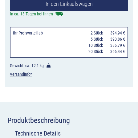
In den Einkaufswagen
kurze
Verschwenkung
In ca. 13 Tagen bei Ihnen
ohne
Gegenverkehr,
Ihr Preisvorteil
ab
0
2 Stück
394,94 €
3-
0
5 Stück
390,86 €
10 Stück
386,79 €
streifig
20 Stück
366,44 €
nach
links
Gewicht: ca.
12,1 kg
Menge
Versandinfo*
Produktbeschreibung
Technische Details