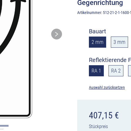
Gegenrichtung
Artikelnummer:
512-21-2-1-1600-
Bauart
2 mm
3 mm
Reflektierende F
RA 1
RA 2
Auswahl zurücksetzen
407,15
€
Stückpreis