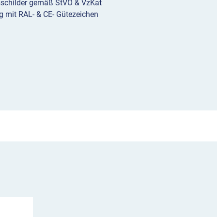
sschilder gemäß StVO & VzKat
streifig
g mit RAL- & CE- Gütezeichen
in
Gegenrichtung
Menge