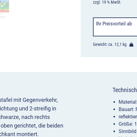
zzgl. 19 % MwSt.
Ihr Preisvorteil
ab
Gewicht: ca.
12,1 kg
Technisch
afel mit Gegenverkehr,
Materia
chtung und 2-streifig in
Bauart:
chwarze, nach rechts
reflekti
Größe: 
 oben gerichtet, die beiden
Sinnbild
chkant montiert.