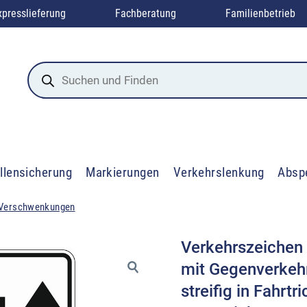
xpresslieferung
Fachberatung
Familienbetrieb
Products
search
llensicherung
Markierungen
Verkehrslenkung
Absp
Verschwenkungen
Verkehrszeichen
mit Gegenverkehr
streifig in Fahrtr