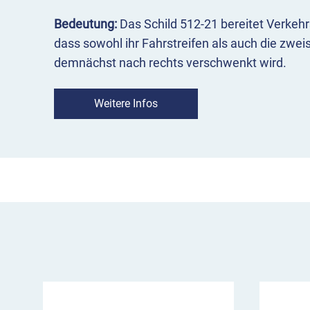
Bedeutung:
Das Schild 512-21 bereitet Verkehr
dass sowohl ihr Fahrstreifen als auch die zwe
demnächst nach rechts verschwenkt wird.
Einsatz:
Verkehrszeichen 512-21 kommt an ein
Weitere Infos
Gegenverkehr zum Einsatz, die beispielsweise 
verschwenkt werden müssen. Es wird innorts 
200 m vor dem Verschwenkungsbeginn aufgest
Verkehrsteilnehmern genügend Zeit zur Vorber
VZ 512-21 im Überblick
kündigt die Verschwenkung des Fahrstreifen
zweispurige Gegenfahrbahn verschwenkt in 
dient zur Vorwarnung der Verkehrsteilnehm
Aufstellung innerorts 50 bis 100 Meter vor