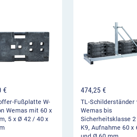
0
€
474,25
€
ffer-Fußplatte W-
TL-Schilderständer
on Wemas mit 60 x
Wemas bis
, 5 x Ø 42 / 40 x
Sicherheitsklasse 2
mm
K9, Aufnahme 60 x 
und Ø 60 mm