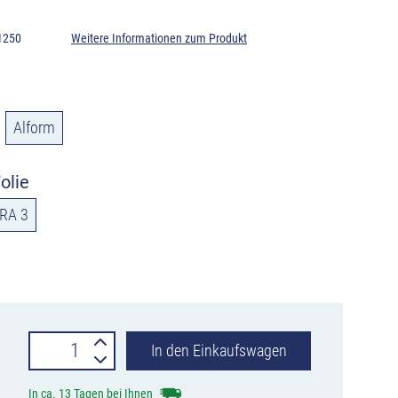
1250
Weitere Informationen zum Produkt
Alform
olie
RA 3
Verkehrszeichen
In den Einkaufswagen
512-
In ca. 13 Tagen bei Ihnen