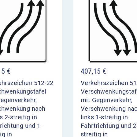
15
€
407,15
€
ehrszeichen 512-22
Verkehrszeichen 51
chwenkungstafel
Verschwenkungstaf
Gegenverkehr,
mit Gegenverkehr,
chwenkung nach
Verschwenkung na
s 2-streifig in
links 1-streifig in
richtung und 1-
Fahrtrichtung und 2
ig in
streifig in