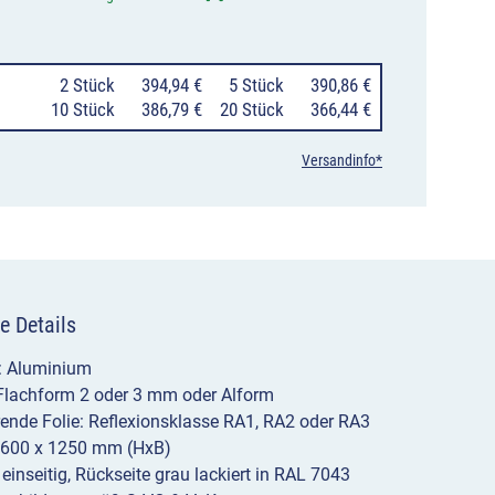
21
Verschwenkungstafel
0
2 Stück
394,94 €
0
5 Stück
390,86 €
mit
10 Stück
386,79 €
20 Stück
366,44 €
Gegenverkehr,
Versandinfo*
Verschwenkung
nach
rechts
1-
e Details
streifig
in
l: Aluminium
 Flachform 2 oder 3 mm oder Alform
Fahrtrichtung
erende Folie: Reflexionsklasse RA1, RA2 oder RA3
und
1600 x 1250 mm (HxB)
 einseitig, Rückseite grau lackiert in RAL 7043
2-