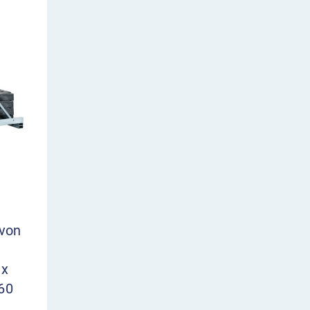
 von
 x
60