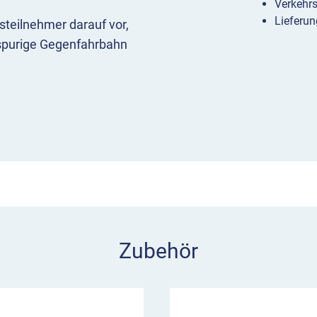
Verkehr
Lieferun
steilnehmer darauf vor,
ispurige Gegenfahrbahn
spurigen Fahrbahnen mit
an Baustellen nach rechts
50 bis 100 m, ansonsten
ellt, um den
eitung zu geben.
s nach rechts an
Zubehör
die gleiche Richtung
er
 Bezugspunkt