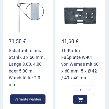
Vorbereitung zu geben.
VZ 511-27 im Überblick
kündigt die Verschwenkung aller drei
Fahrstreifen nach rechts an
rechte Spur wird auf dem Seitenstreifen
71,50
€
41,60
€
weitergeführt
dient zur Vorwarnung der Verkehrsteilnehmer
Schaftrohre aus
TL-Koffer-
Aufstellung 200 m und 400 m vor Bezugspunkt
Stahl 60 x 60 mm,
Fußplatte W-K1
Länge 3,00, 4,00
von Wemas mit 60
oder 5,00 m,
x 60 mm, 5 x Ø 42
Wandstärke 2,0
/ 40 x 40 mm
mm
Variante wählen