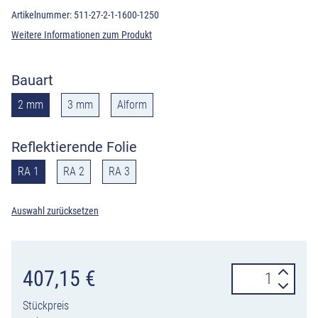
Artikelnummer:
511-27-2-1-1600-1250
Weitere Informationen zum Produkt
Bauart
2 mm
3 mm
Alform
Reflektierende Folie
RA 1
RA 2
RA 3
Auswahl zurücksetzen
Verkehrszeiche
407,15
€
511-
Stückpreis
27