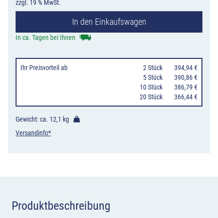
zzgl. 19 % MwSt.
Verschwenkung
In den Einkaufswagen
ohne
Gegenverkehr,
In ca. Tagen bei Ihnen
3-
streifige
Ihr Preisvorteil
ab
0
2 Stück
394,94 €
Verschwenkung
0
5 Stück
390,86 €
10 Stück
386,79 €
1-
20 Stück
366,44 €
streifig
auf
Gewicht: ca.
12,1 kg
den
Versandinfo*
Seitenstreifen
Menge
Produktbeschreibung