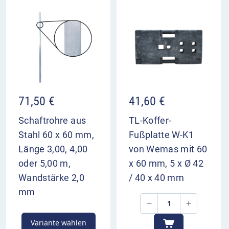
um den Verkehrsteilnehmern genügend Zeit zur
Vorbereitung zu geben. Bei mehreren Fahrstreifen
für eine Richtung sollten Sie eine weitere
Überleitungstafel ca. 400 m vor dem Bezugspunkt
aufstellen.
VZ 501-85 im Überblick
71,50
€
41,60
€
kündigt die Rückführung der linken Fahrstreifen
von der Gegenfahrbahn an
Schaftrohre aus
TL-Koffer-
der rechte Fahrstreifen verschwenkt nach links
Stahl 60 x 60 mm,
Fußplatte W-K1
dient zur Vorwarnung der Verkehrsteilnehmer
Länge 3,00, 4,00
von Wemas mit 60
Aufstellung 200 m und 400 m vor dem
oder 5,00 m,
x 60 mm, 5 x Ø 42
Bezugspunkt
Wandstärke 2,0
/ 40 x 40 mm
mm
Variante wählen