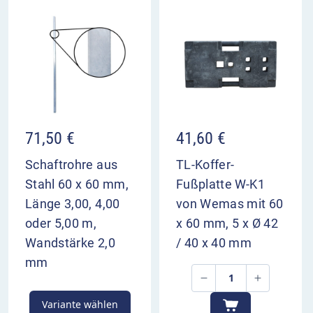
aufgestellt, um den Verkehrsteilnehmern
genügend Zeit zur Vorbereitung zu geben. Bei
mehreren Fahrstreifen für eine Richtung sollten
Sie eine weitere Überleitungstafel ca. 400 m vor
dem Bezugspunkt aufstellen.
VZ 501-83 im Überblick
71,50
€
41,60
€
kündigt die Rückführung des linken
Fahrstreifens von der Gegenfahrbahn an
Schaftrohre aus
TL-Koffer-
die drei rechten Fahrstreifen verschwenken
Stahl 60 x 60 mm,
Fußplatte W-K1
nach links
Länge 3,00, 4,00
von Wemas mit 60
dient zur Vorwarnung der Verkehrsteilnehmer
oder 5,00 m,
x 60 mm, 5 x Ø 42
Aufstellung 200 m und 400 m vor dem
Wandstärke 2,0
/ 40 x 40 mm
Bezugspunkt
mm
Variante wählen