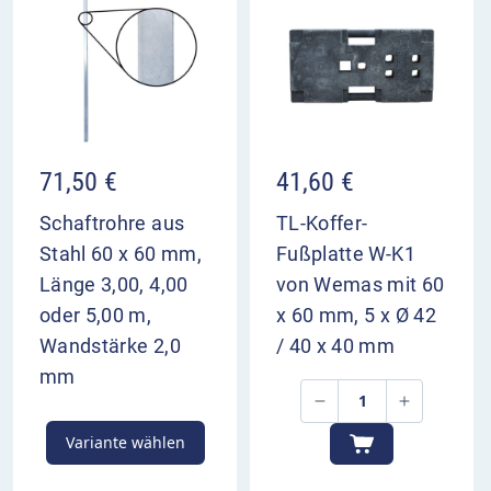
für eine Richtung sollten Sie eine weitere
Überleitungstafel ca. 400 m vor dem Bezugspunkt
aufstellen.
VZ 501-19 im Überblick
kündigt die Überleitung des linken Fahrstreifens
71,50
€
41,60
€
auf die Gegenfahrbahn an
die drei rechten Fahrstreifen gehen weiterhin
Schaftrohre aus
TL-Koffer-
geradeaus
Stahl 60 x 60 mm,
Fußplatte W-K1
dient zur Vorwarnung der Verkehrsteilnehmer
Länge 3,00, 4,00
von Wemas mit 60
Aufstellung 200 m und 400 m vor Bezugspunkt
oder 5,00 m,
x 60 mm, 5 x Ø 42
Wandstärke 2,0
/ 40 x 40 mm
mm
Variante wählen