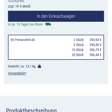
Stückpreis
17
zzgl. 19 % MwSt.
Überleitungstaf
In den Einkaufswagen
ohne
Gegenverkehr,
In ca. 13 Tagen bei Ihnen
3-
streifig,
Ihr Preisvorteil
ab
0
2 Stück
394,94 €
davon
0
5 Stück
390,86 €
10 Stück
386,79 €
linker
20 Stück
366,44 €
Fahrstreifen
nach
Gewicht: ca.
12,1 kg
links
Versandinfo*
übergeleitet
und
die
beiden
rechten
Produktbeschreibung