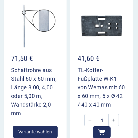
Verkehrsteilnehmern genügend Zeit zur
Vorbereitung zu geben. Bei mehreren Fahrstreifen
für eine Richtung sollten Sie eine weitere
Überleitungstafel ca. 400 m vor dem Bezugspunkt
aufstellen.
VZ 501-17 im Überblick
71,50
€
41,60
€
kündigt die Überleitung des linken Fahrstreifens
auf die Gegenfahrbahn an
Schaftrohre aus
TL-Koffer-
die beiden rechten Fahrstreifen gehen weiterhin
Stahl 60 x 60 mm,
Fußplatte W-K1
geradeaus
Länge 3,00, 4,00
von Wemas mit 60
dient zur Vorwarnung der Verkehrsteilnehmer
oder 5,00 m,
x 60 mm, 5 x Ø 42
Aufstellung 200 m und 400 m vor Bezugspunkt
Wandstärke 2,0
/ 40 x 40 mm
mm
Variante wählen