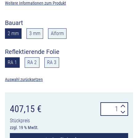
Weitere Informationen zum Produkt
Bauart
2 mm
3 mm
Alform
Reflektierende Folie
RA 1
RA 2
RA 3
Auswahl zurücksetzen
Verkehrszeiche
407,15
€
522-
Stückpreis
30
zzgl. 19 % MwSt.
Fahrstreifentafe