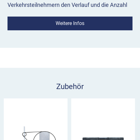
Verkehrsteilnehmern den Verlauf und die Anzahl
aller vorhandenen Fahrstreifen. In diesem Fall gibt
es einen Fahrstreifen in Fahrtrichtung und einen in
Weitere Infos
der Gegenrichtung.
Einsatz:
Verkehrszeichen 522-30 kommt an
einspurigen Fahrbahnen mit Gegenverkehr zum
Einsatz. Es wird innerorts 50 bis 100 m vor dem
Bezugspunkt aufgestellt, um den
Verkehrsteilnehmer rechtzeitig zu informieren.
Zubehör
Außerorts sind es 200 m.
VZ 522-30 im Überblick
weist auf einen Fahrstreifen in Fahrtrichtung hin
weist auf einen Fahrstreifen in Gegenrichtung
hin
dient zur Orientierung der Verkehrsteilnehmer