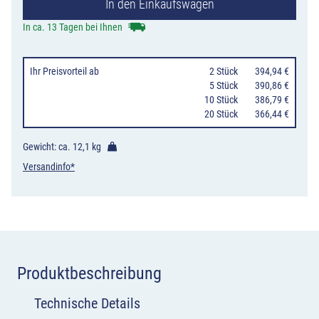
In den Einkaufswagen
mit
Gegenverkehr,
In ca. 13 Tagen bei Ihnen
1-
streifig
Ihr Preisvorteil
ab
0
2 Stück
394,94 €
in
0
5 Stück
390,86 €
10 Stück
386,79 €
Fahrtrichtung
20 Stück
366,44 €
und
1-
Gewicht: ca.
12,1 kg
streifig
Versandinfo*
in
Gegenrichtung
Menge
Produktbeschreibung
Technische Details