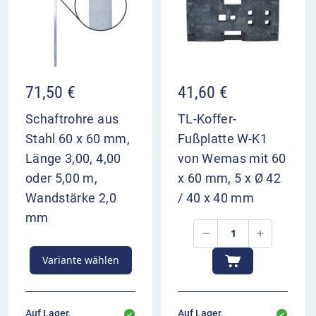
Aufstellung innerorts 50 bis 100 m vor
Bezugspunkt
71,50
€
41,60
€
Schaftrohre aus
TL-Koffer-
Stahl 60 x 60 mm,
Fußplatte W-K1
Länge 3,00, 4,00
von Wemas mit 60
oder 5,00 m,
x 60 mm, 5 x Ø 42
Wandstärke 2,0
/ 40 x 40 mm
mm
Variante wählen
Auf Lager,
Auf Lager,