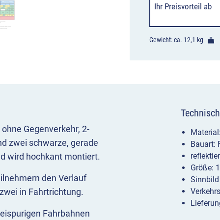
Ihr Preisvorteil
ab
Gewicht: ca.
12,1 kg
Technisch
l ohne Gegenverkehr, 2-
Materia
und zwei schwarze, gerade
Bauart:
ld wird hochkant montiert.
reflekti
Größe: 
eilnehmern den Verlauf
Sinnbild
 zwei in Fahrtrichtung.
Verkehr
Lieferun
eispurigen Fahrbahnen