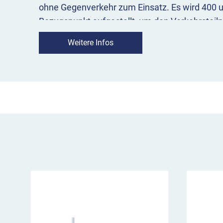
ohne Gegenverkehr zum Einsatz. Es wird 400 
Bezugspunkt aufgestellt, um den Verkehrsteiln
informieren.
Weitere Infos
VZ 521-30 im Überblick
weist auf 2 Fahrstreifen in Fahrtrichtung hin
dient zur Orientierung der Verkehrsteilnehm
Aufstellung 200 m und 400 m vor Bezugspu