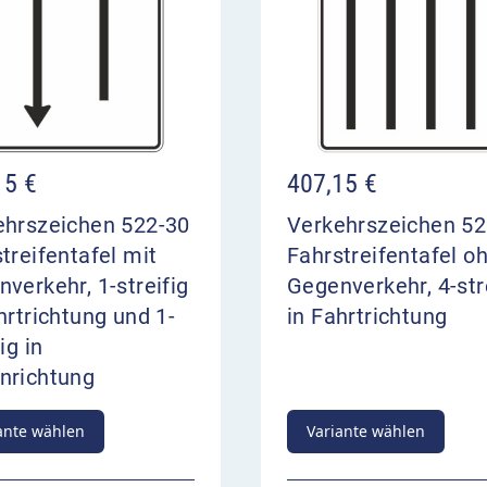
15
€
407,15
€
ehrszeichen 522-30
Verkehrszeichen 52
treifentafel mit
Fahrstreifentafel o
verkehr, 1-streifig
Gegenverkehr, 4-str
hrtrichtung und 1-
in Fahrtrichtung
ig in
nrichtung
ante wählen
Variante wählen