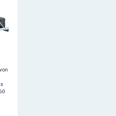
 von
 x
60