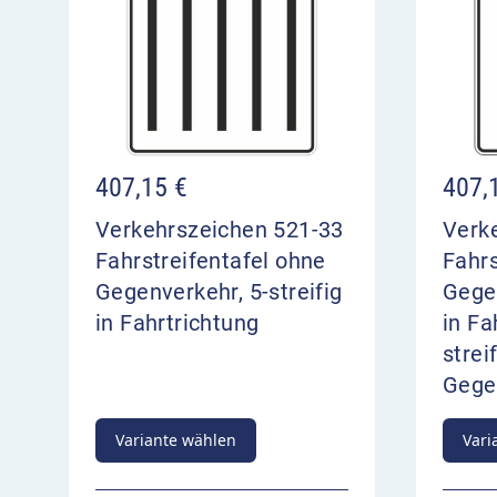
407,15
€
407,
Verkehrszeichen 521-33
Verk
Fahrstreifentafel ohne
Fahrs
Gegenverkehr, 5-streifig
Gegen
in Fahrtrichtung
in Fa
streif
Gege
Variante wählen
Vari