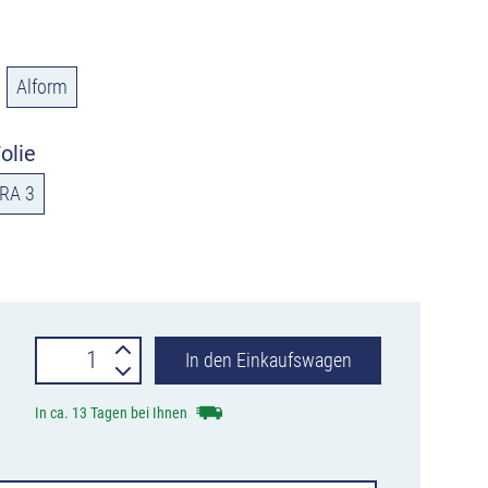
Alform
olie
RA 3
Verkehrszeichen
In den Einkaufswagen
521-
In ca. 13 Tagen bei Ihnen
30
Fahrstreifentafel