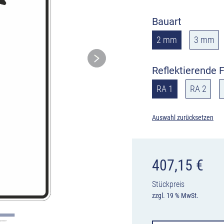
Bauart
2 mm
3 mm
Reflektierende F
RA 1
RA 2
Auswahl zurücksetzen
407,15
€
Stückpreis
zzgl. 19 % MwSt.