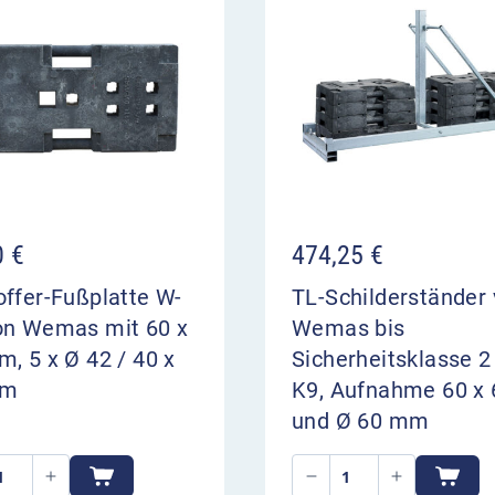
0
€
474,25
€
ffer-Fußplatte W-
TL-Schilderständer
on Wemas mit 60 x
Wemas bis
, 5 x Ø 42 / 40 x
Sicherheitsklasse 2
mm
K9, Aufnahme 60 x 
und Ø 60 mm