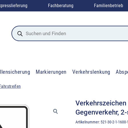
xpresslieferung
Fachberatung
Familienbetrieb
Products
search
llensicherung
Markierungen
Verkehrslenkung
Absp
Fahrstreifen
Verkehrszeichen 
Gegenverkehr, 2-s
Artikelnummer:
521-30-2-1-1600-