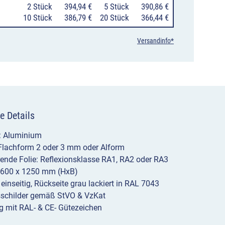
0
2 Stück
394,94 €
0
5 Stück
390,86 €
ohne
10 Stück
386,79 €
20 Stück
366,44 €
Gegenverkehr,
Versandinfo*
2-
streifig
in
Fahrtrichtung
e Details
Menge
l: Aluminium
 Flachform 2 oder 3 mm oder Alform
erende Folie: Reflexionsklasse RA1, RA2 oder RA3
1600 x 1250 mm (HxB)
 einseitig, Rückseite grau lackiert in RAL 7043
sschilder gemäß StVO & VzKat
g mit RAL- & CE- Gütezeichen