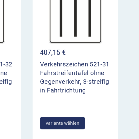
407,15
€
1-32
Verkehrszeichen 521-31
hne
Fahrstreifentafel ohne
eifig
Gegenverkehr, 3-streifig
in Fahrtrichtung
Variante wählen