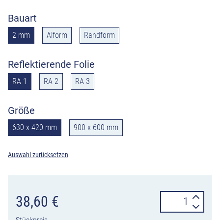
Bauart
2 mm
Alform
Randform
Reflektierende Folie
RA 1
RA 2
RA 3
Größe
630 x 420 mm
900 x 600 mm
Auswahl zurücksetzen
Verkehrszeiche
38,60
€
455.1-