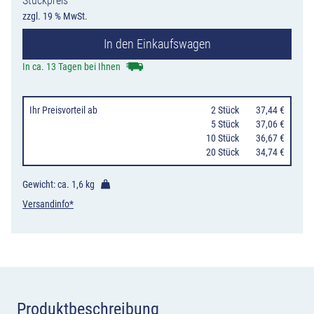
Stückpreis
11
zzgl. 19 % MwSt.
Ankündigung
In den Einkaufswagen
oder
Fortsetzung
In ca. 13 Tagen bei Ihnen
der
Umleitung,
Ihr Preisvorteil
ab
0
2 Stück
37,44 €
hier
0
5 Stück
37,06 €
10 Stück
36,67 €
links
20 Stück
34,74 €
Menge
Gewicht: ca.
1,6 kg
Versandinfo*
Produktbeschreibung