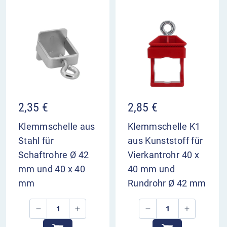
Fortsetzung der Umleitung, hier links im
Überblick
zur Umleitungsstrecke hier links abbiegen
Anbringung an Knotenpunkten der
Umleitungsstrecke
Einsatz als Vorwegweiser oder Wegweiser
2,35
€
2,85
€
Klemmschelle aus
Klemmschelle K1
Stahl für
aus Kunststoff für
Schaftrohre Ø 42
Vierkantrohr 40 x
mm und 40 x 40
40 mm und
mm
Rundrohr Ø 42 mm