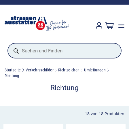
Products
search
Startseite
Verkehrsschilder
Richtzeichen
Umleitungen
Richtung
Richtung
18
von
18
Produkten