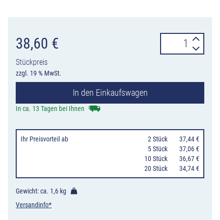
Verkehrszeiche
38,60
€
442-
Stückpreis
17
zzgl. 19 % MwSt.
Vorwegweiser
In den Einkaufswagen
für
Radverkehr
In ca. 13 Tagen bei Ihnen
im
Kreisverkehr,
Ihr Preisvorteil
ab
0
2 Stück
37,44 €
linksweisend
0
5 Stück
37,06 €
10 Stück
36,67 €
Menge
20 Stück
34,74 €
Gewicht: ca.
1,6 kg
Versandinfo*