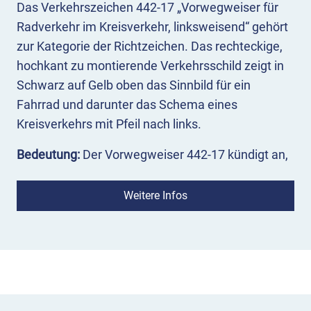
Das Verkehrszeichen 442-17 „Vorwegweiser für
Radverkehr im Kreisverkehr, linksweisend“ gehört
zur Kategorie der Richtzeichen. Das rechteckige,
hochkant zu montierende Verkehrsschild zeigt in
Schwarz auf Gelb oben das Sinnbild für ein
Fahrrad und darunter das Schema eines
Kreisverkehrs mit Pfeil nach links.
Bedeutung:
Der Vorwegweiser 442-17 kündigt an,
dass die Alternativstrecke für Fahrradfahrende
demnächst durch den Kreisverkehr nach links
Weitere Infos
führt.
Einsatz:
Das Zeichen 442-17 wird bei der
Umleitungswegweisung außerhalb von
Autobahnen eingesetzt und zählt zu den
Vorwegweisern für bestimmte Verkehrsarten –