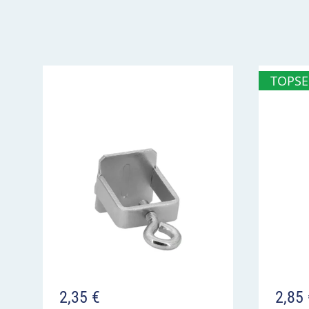
zur Alternativstrecke für Radfahrer links ei
Einsatz bei temporären und permanenten U
TOPSE
2,35
€
2,85