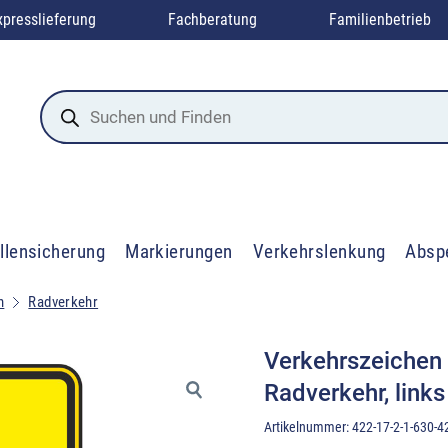
xpresslieferung
Fachberatung
Familienbetrieb
Products
search
llensicherung
Markierungen
Verkehrslenkung
Absp
n
Radverkehr
Verkehrszeichen
Radverkehr, link
Artikelnummer:
422-17-2-1-630-4