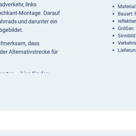
dverkehr, links
Materia
Hochkant-Montage. Darauf
Bauart:
hrrads und darunter ein
reflekti
Größen:
bgebildet.
Sinnbild
aufmerksam, dass
Verkehr
Lieferun
er Alternativstrecke für
rten – hier: für den
 im Rahmen der
hnen zum Einsatz. Es
erhaften Umleitungen
links einordnen im