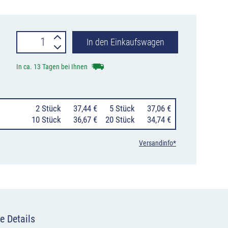
Verkehrszeichen
In den Einkaufswagen
422-
In ca. 13 Tagen bei Ihnen
17
Wegweiser
0
2 Stück
37,44 €
0
5 Stück
37,06 €
für
10 Stück
36,67 €
20 Stück
34,74 €
Radverkehr,
Versandinfo*
links
einordnen
Menge
e Details