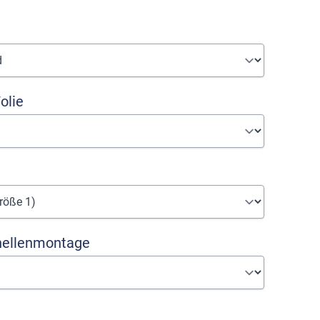
olie
hellenmontage