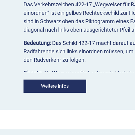
Das Verkehrszeichen 422-17 „Wegweiser für Ra
einordnen“ ist ein gelbes Rechteckschild zur 
sind in Schwarz oben das Piktogramm eines Fa
diagonal nach links oben ausgerichteter Pfeil a
Bedeutung:
Das Schild 422-17 macht darauf 
Radfahrende sich links einordnen müssen, um d
den Radverkehr zu folgen.
Einsatz:
Als Wegweiser für bestimmte Verkehrsa
Radverkehr – kommt das Richtzeichen 422-17
Weitere Infos
Umleitungswegweisung außerhalb von Autoba
wird sowohl bei zeitweiligen als auch bei dau
verwendet.
VZ 422-17 Wegweiser für Radverkehr, 
Überblick