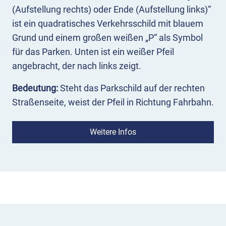
(Aufstellung rechts) oder Ende (Aufstellung links)“
ist ein quadratisches Verkehrsschild mit blauem
Grund und einem großen weißen „P“ als Symbol
für das Parken. Unten ist ein weißer Pfeil
angebracht, der nach links zeigt.
Bedeutung:
Steht das Parkschild auf der rechten
Straßenseite, weist der Pfeil in Richtung Fahrbahn.
Dies bedeutet, dass hinter dem Schild ein Bereich
beginnt, in dem geparkt werden darf. Steht es auf
Weitere Infos
der linken Straßenseite, beispielsweise in
Einbahnstraßen, zeigt der Pfeil von der Fahrbahn
weg – hier ist das Parken im Bereich vor dem
Parkschild erlaubt.
Einsatz:
Mit VZ 314-10 können Beginn und Ende
von Parkflächen auf der rechten und linken