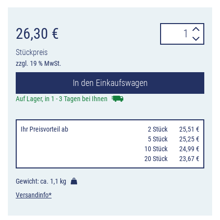
Verkehrszeiche
26,30
€
314-
Stückpreis
10
zzgl. 19 % MwSt.
Parken
In den Einkaufswagen
Anfang
(Aufstellung
Auf Lager, in 1 - 3 Tagen bei Ihnen
rechts)
oder
Ihr Preisvorteil
ab
0
2 Stück
25,51 €
Ende
0
5 Stück
25,25 €
10 Stück
24,99 €
(Aufstellung
20 Stück
23,67 €
links)
Menge
Gewicht: ca.
1,1 kg
Versandinfo*