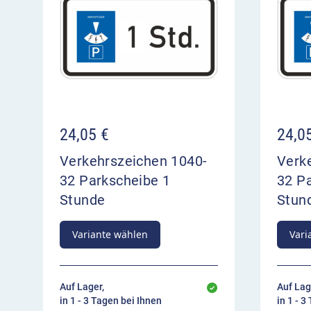
24,05
€
24,0
Verkehrszeichen 1040-
Verk
32 Parkscheibe 1
32 P
Stunde
Stun
Variante wählen
Vari
Auf Lager,
Auf Lag
in 1 - 3 Tagen bei Ihnen
in 1 - 3