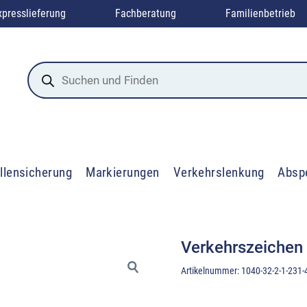
xpresslieferung
Fachberatung
Familienbetrieb
Products
search
llensicherung
Markierungen
Verkehrslenkung
Absp
Verkehrszeichen
Artikelnummer:
1040-32-2-1-231-