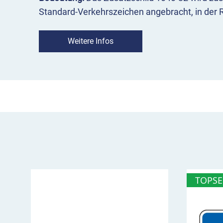
Standard-Verkehrszeichen angebracht, in der 
Parkschild. Auf so gekennzeichneten Parkplät
Verkehrsteilnehmende nur mit Parkscheibe und
Weitere Infos
angegebene Stundenzahl parken.
Einsatz:
Zusammen mit dem Richtzeichen „Park
Zusatzzeichen 1040-32 das Parken mit Parksc
zulässige Höchstdauer vor. VZ 1040-32 wird in
Verkehrszeichen, auf das es sich bezieht, befes
VZ 1040-32 Parkscheibe … Stunden im
hier Parken nur mit Parkscheibe und für d
bezieht sich auf das Verkehrszeichen, mit d
TOPSE
314)
Anbringung meist unter dem Bezugszeiche