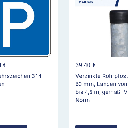
0
€
39,40
€
ehrszeichen 314
Verzinkte Rohrpfos
en
60 mm, Längen von
bis 4,5 m, gemäß IV
Norm