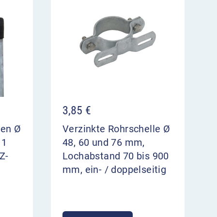
3,85
€
ten Ø
Verzinkte Rohrschelle Ø
 1
48, 60 und 76 mm,
Z-
Lochabstand 70 bis 900
mm, ein- / doppelseitig