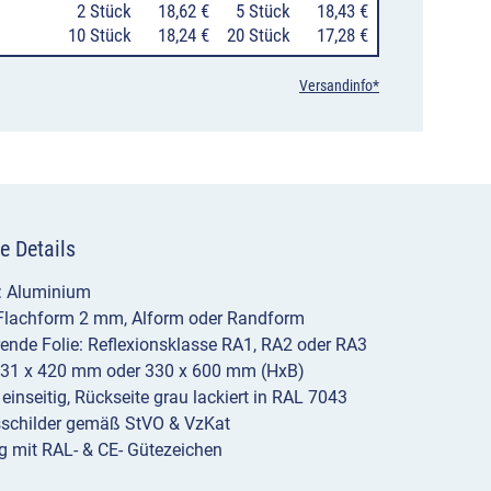
0
2 Stück
18,62 €
0
5 Stück
18,43 €
10 Stück
18,24 €
20 Stück
17,28 €
Versandinfo*
e Details
l: Aluminium
 Flachform 2 mm, Alform oder Randform
erende Folie: Reflexionsklasse RA1, RA2 oder RA3
231 x 420 mm oder 330 x 600 mm (HxB)
 einseitig, Rückseite grau lackiert in RAL 7043
sschilder gemäß StVO & VzKat
g mit RAL- & CE- Gütezeichen