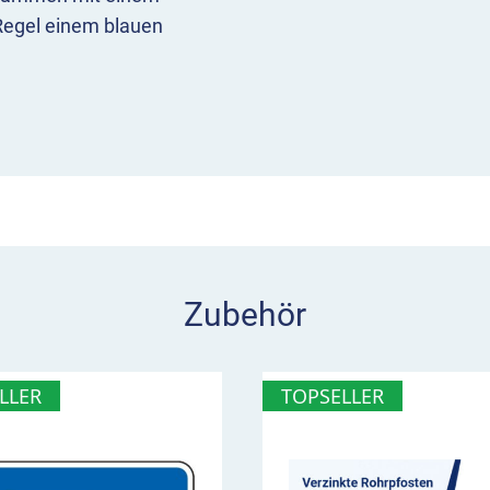
Regel einem blauen
zen dürfen
 maximal für die
en“ (VZ 314) schreibt das
heibe und dessen
 der Regel unter dem
tigt.
 Überblick
Zubehör
ie angegebene Höchstdauer
em es kombiniert ist (VZ
LLER
TOPSELLER
n