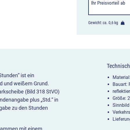
Ihr Preisvorteil
ab
Gewicht: ca.
0,6 kg
Technisch
tunden“ ist ein
Materia
nd und weißem Grund.
Bauart:
arkscheibe (Bild 318 StVO)
reflekti
Größe: 
undenangabe plus „Std.“ in
Sinnbild
Angabe zu den Stunden
Verkehr
Lieferun
usammen mit einem