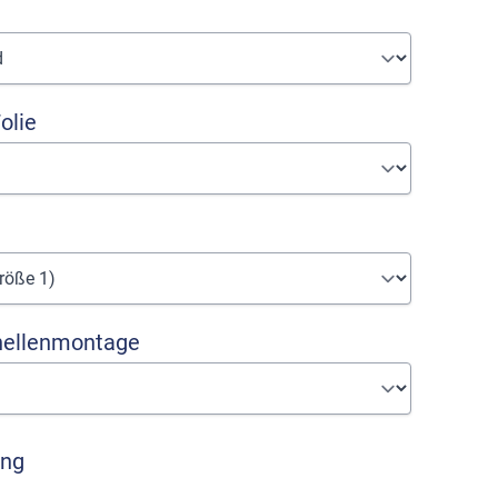
olie
hellenmontage
ung