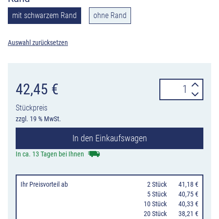
mit schwarzem Rand
ohne Rand
Auswahl zurücksetzen
Parkplatzschild
42,45
€
ohne
Stückpreis
Text:
zzgl. 19 % MwSt.
zum
In den Einkaufswagen
Selbstbeschrift
Menge
In ca. 13 Tagen bei Ihnen
Ihr Preisvorteil
ab
0
2 Stück
41,18 €
0
5 Stück
40,75 €
10 Stück
40,33 €
20 Stück
38,21 €