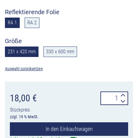
Reflektierende Folie
RA 1
RA 2
Größe
231 x 420 mm
330 x 600 mm
Auswahl zurücksetzen
Zusatzzeichen
18,00
€
ohne
Stückpreis
Text
zzgl. 19 % MwSt.
Höhe
In den Einkaufswagen
1