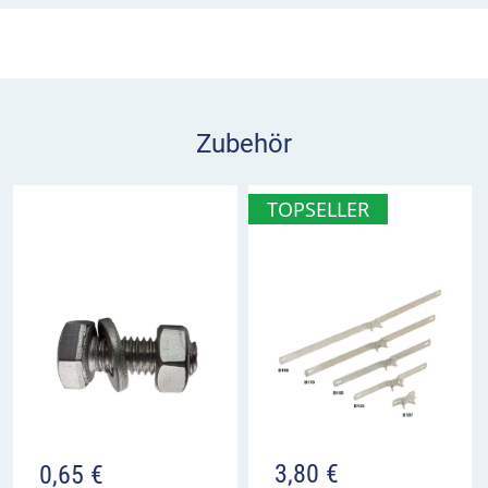
vertikal
wählen. Die Folie wird durch
Abstandshalter zwischen der Grundplatte und den
Klappen vor Beschädigungen geschützt. In
geschlossenem Zustand ist die Fläche grau.
Zubehör
Die Größe und Beschriftung des Schildes richtet
sich ganz nach Ihren Wünschen. Wir erstellen
TOPSELLER
Ihnen gerne ein individuelles Angebot. Als
Klappensperre dient ein Schnäpper, der durch ein
abschließbares Vorhangschloss ergänzt werden
kann. Zur Befestigung bestellen Sie am besten
gleich Rohr- oder Klemmschellen mit.
3,80
€
0,65
€