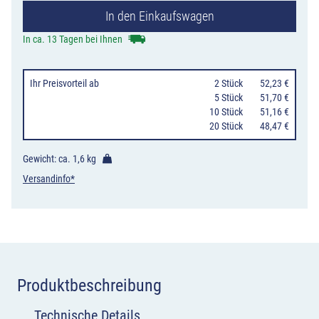
In den Einkaufswagen
Straßenseite
benutzen,
In ca. 13 Tagen bei Ihnen
quadratisch
Menge
Ihr Preisvorteil
ab
0
2 Stück
52,23 €
0
5 Stück
51,70 €
10 Stück
51,16 €
20 Stück
48,47 €
Gewicht: ca.
1,6 kg
Versandinfo*
Produktbeschreibung
Technische Details