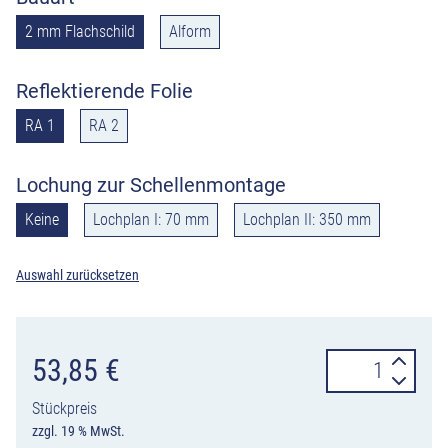
2 mm Flachschild
Alform
Reflektierende Folie
RA 1
RA 2
Lochung zur Schellenmontage
Keine
Lochplan I: 70 mm
Lochplan II: 350 mm
Auswahl zurücksetzen
Hinweisschild
53,85
€
Fußgänger
Stückpreis
bitte
zzgl. 19 % MwSt.
andere