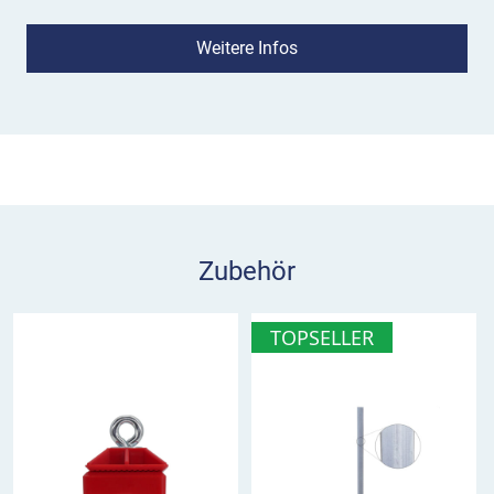
begehbar.
Weitere Infos
Einsatz:
Das Hinweisschild wird beispielsweise an
Baustellen oder bei Veranstaltungen eingesetzt,
wenn ein Gehweg nicht nutzbar ist. Es sollte weit
genug vor der Sperrung angebracht werden, damit
Fußgänger rechtzeitig ausweichen können.
Hinweisschild Fußgänger bitte andere
Straßenseite benutzen im Überblick
Zubehör
weist Fußgänger an, auf die andere
Straßenseite zu wechseln
TOPSELLER
Einsatz beispielsweise bei Baustellen oder
Veranstaltungen