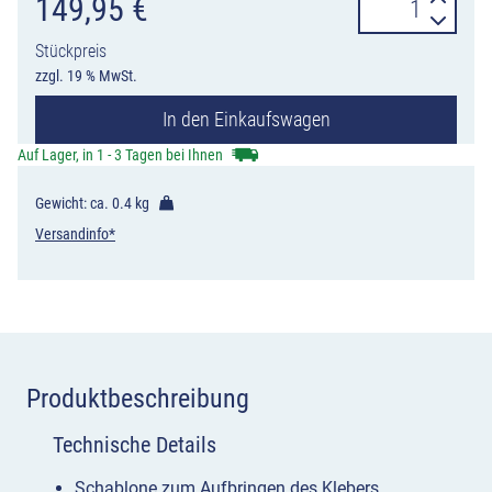
Verlegeschablo
149,95
€
für
Stückpreis
Kölner
zzgl. 19 % MwSt.
Teller
In den Einkaufswagen
Geschwindigke
Menge
Auf Lager, in 1 - 3 Tagen bei Ihnen
Gewicht: ca.
0.4 kg
Versandinfo*
Produktbeschreibung
Technische Details
Schablone zum Aufbringen des Klebers