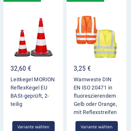
32,60
€
3,25
€
Leitkegel MORION
Warnweste DIN
ReflexKegel EU
EN ISO 20471 in
BASt-geprüft, 2-
fluoreszierendem
teilig
Gelb oder Orange,
mit Reflexstreifen
Variante wählen
Variante wählen