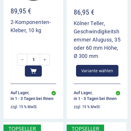
Noppenmarkierung auf der gewölbten Oberfläche
89,95
€
des Tellers erkennen Sie, wie er optimal zu
86,95
€
positionieren ist.
2-Komponenten-
Kölner Teller,
Kleber, 10 kg
Geschwindigkeitsh
Bestellen Sie den passenden 2-Komponenten-
emmer Aluguss, 35
Kleber gleich mit dazu! Noch klarer wird der
oder 60 mm Höhe,
Prozess durch das folgende Montagevideo:
Ø 300 mm
Video-
Player
Variante wählen
Auf Lager,
Auf Lager,
in 1 - 3 Tagen bei Ihnen
in 1 - 3 Tagen bei Ihnen
zzgl. 19 % MwSt.
zzgl. 19 % MwSt.
00:00
00:00
TOPSELLER
TOPSELLER