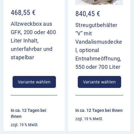
468,55
€
840,45
€
Allzweckbox aus
Streugutbehälter
GFK, 200 oder 400
“V” mit
Liter Inhalt,
Vandalismusdecke
unterfahrbar und
l, optional
stapelbar
Entnahmeöffnung,
550 oder 700 Liter
Variante wählen
Variante wählen
In ca. 12 Tagen bei
In ca. 12 Tagen bei Ihnen
Ihnen
zzgl. 19 % MwSt.
zzgl. 19 % MwSt.