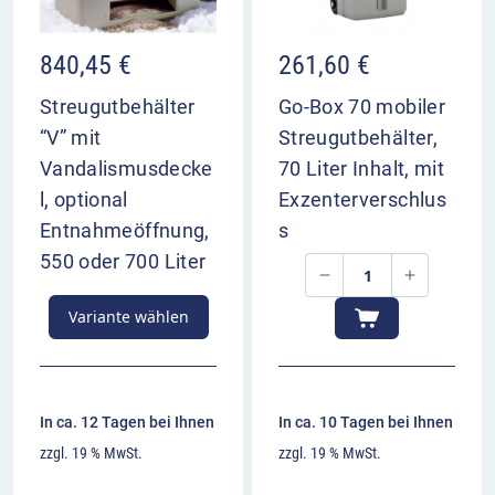
840,45
€
261,60
€
Streugutbehälter
Go-Box 70 mobiler
“V” mit
Streugutbehälter,
Vandalismusdecke
70 Liter Inhalt, mit
l, optional
Exzenterverschlus
Entnahmeöffnung,
s
550 oder 700 Liter
Variante wählen
In ca. 12 Tagen bei Ihnen
In ca. 10 Tagen bei Ihnen
zzgl. 19 % MwSt.
zzgl. 19 % MwSt.