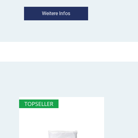
Reparaturen auf anspruchsvollen Flächen.
Weitere Infos
Anwendungshinweise
Oberfläche muss trocken und sauber sein
Dose vor und während der Verwendung kräft
Spray aus ca. 15 cm Abstand gleichmäßig 
Trocknungszeit: 10 bis 30 Minuten. Die Grun
Weiterarbeiten nicht mehr klebrig sein.
Nachfolgende Markierungen oder Reparatu
innerhalb von 24 h aufbringen
TOPSELLER