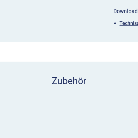
Download
Technisc
ig schütteln
aufsprühen
dierung darf beim
Zubehör
rmasse spätestens