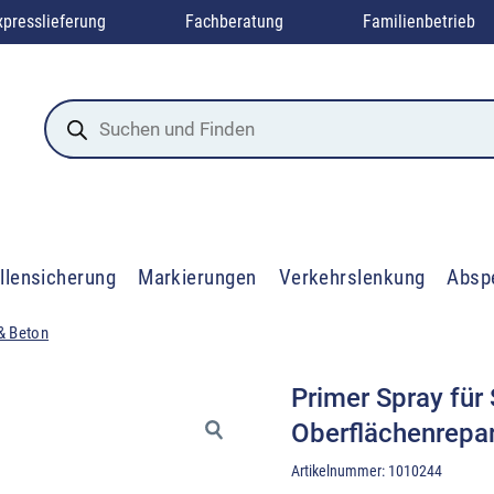
xpresslieferung
Fachberatung
Familienbetrieb
Products
search
llensicherung
Markierungen
Verkehrslenkung
Absp
& Beton
Primer Spray für
Oberflächenrepar
Artikelnummer:
1010244