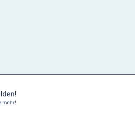
lden!
e mehr!