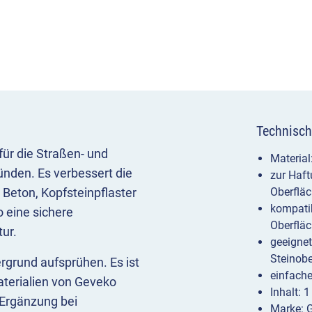
Technisch
 für die Straßen- und
Material
ünden. Es verbessert die
zur Haft
 Beton, Kopfsteinpflaster
Oberfläc
kompatib
o eine sichere
Oberfläc
ur.
geeignet
Steinobe
ergrund aufsprühen. Es ist
einfache
aterialien von Geveko
Inhalt: 
 Ergänzung bei
Marke: