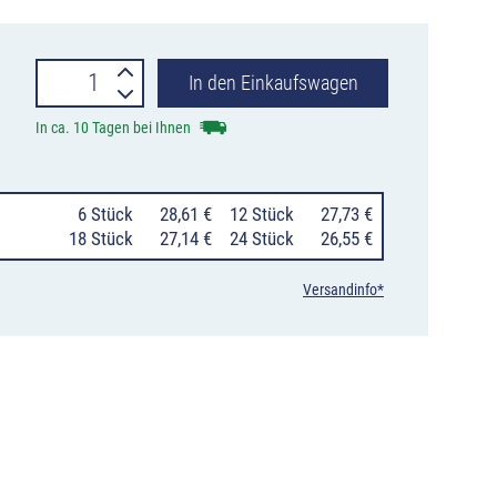
Primer
In den Einkaufswagen
Spray
In ca. 10 Tagen bei Ihnen
für
Straßen-
0
6 Stück
28,61 €
12 Stück
27,73 €
und
18 Stück
27,14 €
24 Stück
26,55 €
Oberflächenreparatur,
Versandinfo*
680ml
Menge