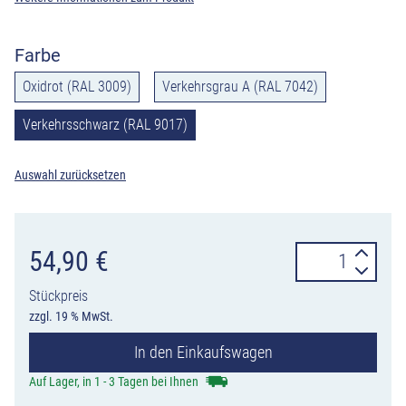
Farbe
Oxidrot (RAL 3009)
Verkehrsgrau A (RAL 7042)
Verkehrsschwarz (RAL 9017)
Auswahl zurücksetzen
ChipFill™
54,90
€
Asphalt-
Stückpreis
und
zzgl. 19 % MwSt.
Straßenreparatu
In den Einkaufswagen
Schlaglöcher
ausbessern,
Auf Lager, in 1 - 3 Tagen bei Ihnen