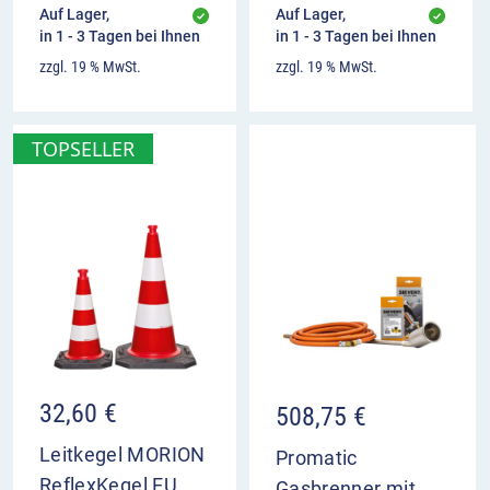
Nachbehandlung mit dem ChipFill™
Auf Lager,
Auf Lager,
in 1 - 3 Tagen bei Ihnen
in 1 - 3 Tagen bei Ihnen
Nachstreumittel.
zzgl. 19 % MwSt.
zzgl. 19 % MwSt.
Videoanleitung für ChipFill™
Straßenreparatur
TOPSELLER
Video-
Player
00:00
00:00
32,60
€
508,75
€
Leitkegel MORION
Promatic
ReflexKegel EU
Gasbrenner mit