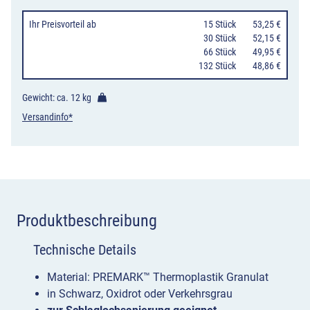
3
Farben,
Ihr Preisvorteil
ab
15 Stück
53,25 €
12
30 Stück
52,15 €
66 Stück
49,95 €
kg
132 Stück
48,86 €
Granulat
pro
Gewicht: ca.
12 kg
Sack
Versandinfo*
Menge
Produktbeschreibung
Technische Details
Material: PREMARK™ Thermoplastik Granulat
in Schwarz, Oxidrot oder Verkehrsgrau