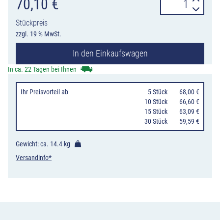
Recyclingpfost
70,10
€
mit
Stückpreis
Pyramidenkopf
zzgl. 19 % MwSt.
und
In den Einkaufswagen
Reflektoren,
120
In ca. 22 Tagen bei Ihnen
x
Ihr Preisvorteil
ab
0
5 Stück
68,00 €
120
10 Stück
66,60 €
mm
15 Stück
63,09 €
30 Stück
59,59 €
Menge
Gewicht: ca.
14.4 kg
Versandinfo*