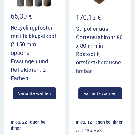
65,30
€
170,15
€
Recyclingpfosten
Stilpoller aus
mit Halbkugelkopf
Cortenstahlrohr 80
Ø 150 mm,
x 80 mm in
optional
Rostoptik,
Fräsungen und
ortsfest/herausne
Reflektoren, 2
hmbar
Farben
Variante wählen
Variante wählen
In ca. 22 Tagen bei
In ca. 12 Tagen bei Ihnen
Ihnen
zzgl. 19 % MwSt.