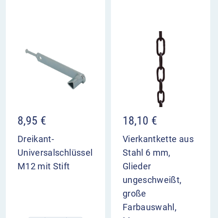
RAL 7016
Kopf: schmal und minimalistisch
Höhe über Flur: ca. 800 mm
Gesamtlänge (ortsfest): ca. 1.300 mm
Schloss (herausnehmbar/umlegbar):
Dreikantschloss DIN 3223 oder
Profilzylinderschloss
Kettenösen: wählbar 0 / 1 / 2 Stück
8,95
€
18,10
€
Dreikant-
Vierkantkette aus
Universalschlüssel
Stahl 6 mm,
M12 mit Stift
Glieder
ungeschweißt,
große
Farbauswahl,