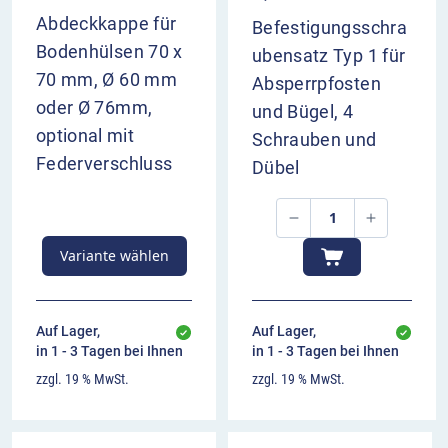
Abdeckkappe für
Befestigungsschra
Reichen drei Schlüssel in Ihrem Fall nicht aus,
Bodenhülsen 70 x
ubensatz Typ 1 für
können Sie nach Bedarf Mehrschlüssel
70 mm, Ø 60 mm
Absperrpfosten
dazubestellen. Wollen Sie mehrere Stilpoller mit
oder Ø 76mm,
und Bügel, 4
einem Schlüssel bedienen, bestellen Sie bitte
optional mit
Schrauben und
gleichschließende Profilzylinder in passender
Federverschluss
Dübel
Anzahl mit.
Bei Bedarf können Sie die Stilpoller mit
1 oder 2
seitliche Kettenösen
bestellen, mit denen sich
Variante wählen
Absperrketten oder Seile flexibel einhängen
lassen – ideal für temporäre Sperrungen,
Auf Lager,
Auf Lager,
Parkzonen und Besucherführungen.
in 1 - 3 Tagen bei Ihnen
in 1 - 3 Tagen bei Ihnen
Technische Details
zzgl. 19 % MwSt.
zzgl. 19 % MwSt.
Material: Stahlrundrohr Ø 82 mm
Oberfläche: feuerverzinkt + pulverbeschichtet in