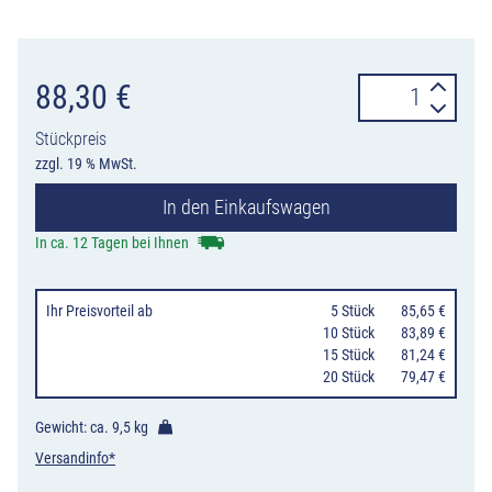
Stilpoller
88,30
€
Serie
Stückpreis
480
zzgl. 19 % MwSt.
aus
In den Einkaufswagen
Stahlrundrohr
Ø
In ca. 12 Tagen bei Ihnen
82
mm
Ihr Preisvorteil
ab
0
5 Stück
85,65 €
mit
10 Stück
83,89 €
15 Stück
81,24 €
schmalem
20 Stück
79,47 €
Kopf,
3
Gewicht: ca.
9,5 kg
Bauarten
Versandinfo*
Menge