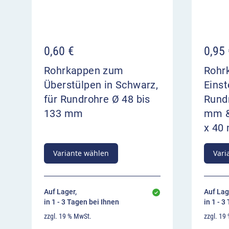
0,60
€
0,95
Rohrkappen zum
Rohr
Überstülpen in Schwarz,
Einst
für Rundrohre Ø 48 bis
Rund
133 mm
mm &
x 40
Variante wählen
Vari
Auf Lager,
Auf Lag
in 1 - 3 Tagen bei Ihnen
in 1 - 3
zzgl. 19 % MwSt.
zzgl. 19