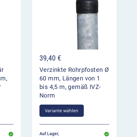
39,40
€
ür
Verzinkte Rohrpfosten Ø
mm,
60 mm, Längen von 1
r
bis 4,5 m, gemäß IVZ-
Norm
Variante wählen
Auf Lager,