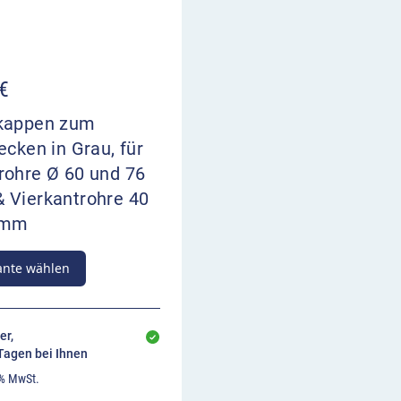
€
kappen zum
ecken in Grau, für
rohre Ø 60 und 76
 Vierkantrohre 40
 mm
ante wählen
er,
 Tagen bei Ihnen
 % MwSt.