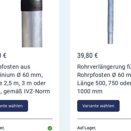
0
€
39,80
€
pfosten aus
Rohrverlängerung f
inium Ø 60 mm,
Rohrpfosten Ø 60 
 2,5 m, 3 m oder
Länge 500, 750 ode
m, gemäß IVZ-Norm
1000 mm
ante wählen
Variante wählen
er,
Auf Lager,