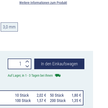
Weitere Informationen zum Produkt
3,0 mm
Rohrkappen
In den Einkaufswagen
zum
Auf Lager, in 1 - 3 Tagen bei Ihnen
Einstecken
in
10 Stück
2,02 €
50 Stück
1,80 €
Schwarz
100 Stück
1,57 €
200 Stück
1,35 €
für