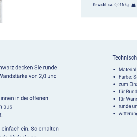
Gewicht: ca.
0,016 kg
Technisch
hwarz decken Sie runde
Material
 Wandstärke von 2,0 und
Farbe: 
zum Ein
für Run
nnen in die offenen
für Wand
n aus
runde u
witteru
f.
einfach ein. So erhalten