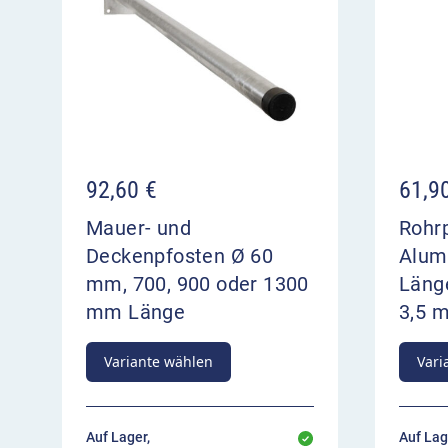
92,60
€
61,9
Mauer- und
Rohr
Deckenpfosten Ø 60
Alum
mm, 700, 900 oder 1300
Länge
mm Länge
3,5 
Variante wählen
Vari
Auf Lager,
Auf Lag