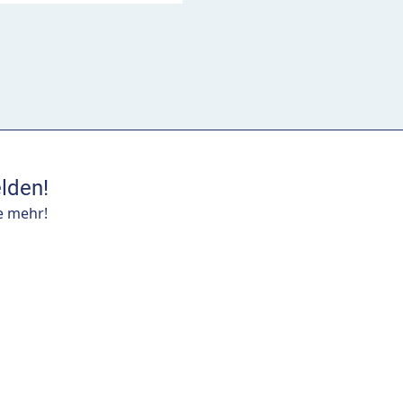
lden!
e mehr!