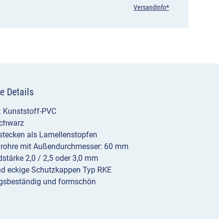
Versandinfo*
Rundrohre
Ø
60
mm
&
e Details
Wandstärke
: Kunststoff-PVC
2,0/2,5
Schwarz
und
stecken als Lamellenstopfen
drohre mit Außendurchmesser: 60 mm
3,0
stärke 2,0 / 2,5 oder 3,0 mm
mm
nd eckige Schutzkappen Typ RKE
ngsbeständig und formschön
Menge