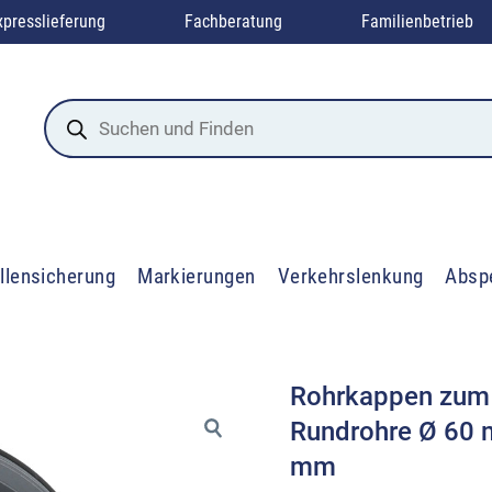
xpresslieferung
Fachberatung
Familienbetrieb
Products
search
llensicherung
Markierungen
Verkehrslenkung
Absp
Rohrkappen zum 
Rundrohre Ø 60 
mm