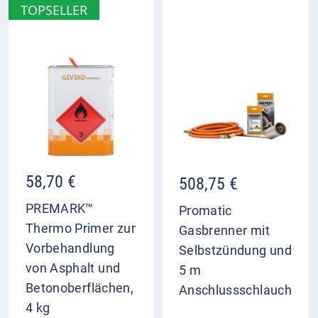
TOPSELLER
00:00
00:00
58,70
€
508,75
€
PREMARK™
Promatic
Thermo Primer zur
Gasbrenner mit
Vorbehandlung
Selbstzündung und
von Asphalt und
5 m
Betonoberflächen,
Anschlussschlauch
4 kg