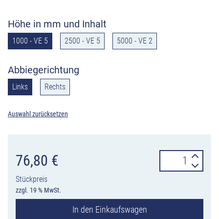
Höhe in mm und Inhalt
1000 - VE 5
2500 - VE 5
5000 - VE 2
Abbiegerichtung
Links
Rechts
Auswahl zurücksetzen
PREMARK™
76,80
€
Abbiegepfeile
Stückpreis
links
zzgl. 19 % MwSt.
oder
In den Einkaufswagen
rechts,