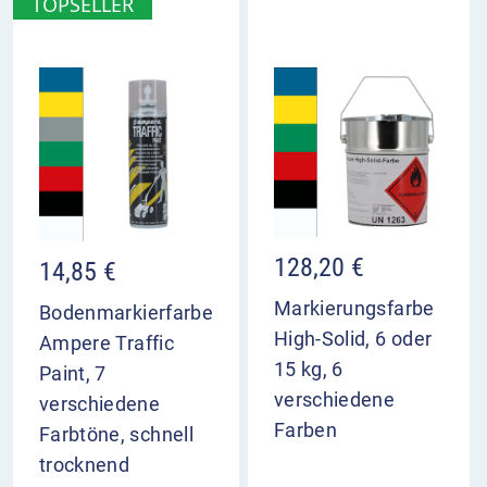
TOPSELLER
Feuerlöscher & Flammen
(Höhe 492 mm x
Breite 510 mm)
Löschschlauch & Flammen
(Länge 515 mm)
128,20
€
14,85
€
Markierungsfarbe
Bodenmarkierfarbe
High-Solid, 6 oder
Ampere Traffic
15 kg, 6
Paint, 7
verschiedene
verschiedene
Farben
Farbtöne, schnell
trocknend