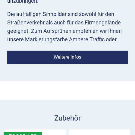
anzubringen.
Die auffälligen Sinnbilder sind sowohl für den
Straßenverkehr als auch für das Firmengelände
geeignet. Zum Aufsprühen empfehlen wir Ihnen
unsere Markierungsfarbe Ampere Traffic oder
Ampere Traffic Extra. Die 8 Spritzschablonen
lassen sich mehrmals zum Auftragen der
Weitere Infos
Piktogramme verwenden.
8 Schablonen mit Symbolen für Straße
und Betrieb
Pfeil
(Höhe 400 mm x Breite 600 mm)
STOP
(Höhe 400 mm x Breite 700 mm)
Kreis
(Durchmesser 460 mm)
Zubehör
10 km/h
(Durchmesser 460 mm)
Verbot der Einfahrt
(Durchmesser 460 mm)
absolutes Halteverbot
(Durchmesser 360 mm)