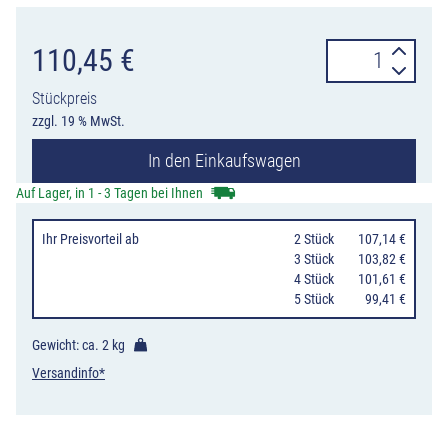
Schablonensat
110,45
€
KIT
Stückpreis
Industrie
zzgl. 19 % MwSt.
2
In den Einkaufswagen
für
Fahr-
Auf Lager, in 1 - 3 Tagen bei Ihnen
und
Ihr Preisvorteil
ab
0
2 Stück
107,14 €
Rettungswege
0
3 Stück
103,82 €
und
0
4 Stück
101,61 €
0
5 Stück
99,41 €
Hinweise
für
Gewicht: ca.
2 kg
den
Versandinfo*
Brandfall
Menge