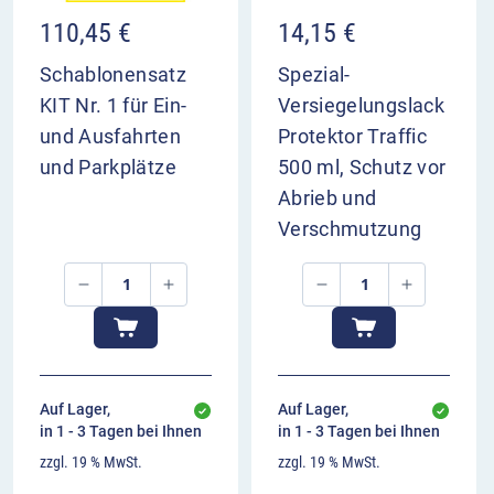
110,45
€
14,15
€
00:00
00:00
Schablonensatz
Spezial-
KIT Nr. 1 für Ein-
Versiegelungslack
und Ausfahrten
Protektor Traffic
Set bestehend aus
und Parkplätze
500 ml, Schutz vor
Abrieb und
dem Markiergerät mit Dosenhalter für 3
Ersatzdosen
Verschmutzung
einem Side Striper für wandnahe Markierungen
einer Schlagschnur
blauem Markierpulver zum Vormarkieren
Auf Lager,
Auf Lager,
in 1 - 3 Tagen bei Ihnen
in 1 - 3 Tagen bei Ihnen
zzgl. 19 % MwSt.
zzgl. 19 % MwSt.