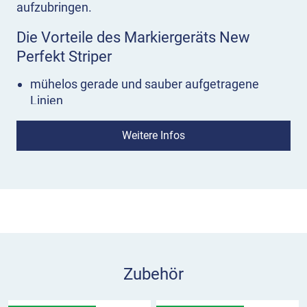
aufzubringen.
Die Vorteile des Markiergeräts New
Perfekt Striper
mühelos gerade und sauber aufgetragene
Linien
individuell einstellbare Strichbreite zwischen 3
und 10 cm
Weitere Infos
patentierte Dosenhalterung: Dose justiert sich
selbst in die richtige Sprühposition
integrierter Dosenhalter ermöglicht die
Mitnahme von drei weiteren Farbdosen
schneller Umbau zum Markierstock möglich
Wie benutze ich den New Perfekt Striper?
Richten Sie das Markiergerät in Richtung der
Zubehör
gewünschten Linie aus. Mit dem ergonomischen
Handgriff lösen Sie einfach an der passenden