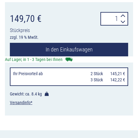
Bodenmarkierg
149,70
€
New
Stückpreis
Perfekt
zzgl. 19 % MwSt.
Striper
In den Einkaufswagen
mit
Strichbreitenei
Auf Lager, in 1 - 3 Tagen bei Ihnen
3-
Ihr Preisvorteil
ab
0
2 Stück
145,21 €
10
0
3 Stück
142,22 €
cm
und
Gewicht: ca.
8.4 kg
Handgriff
Versandinfo*
Menge