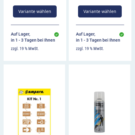
Variante wählen
Variante wählen
Auf Lager,
Auf Lager,
in 1 - 3 Tagen bei Ihnen
in 1 - 3 Tagen bei Ihnen
zzgl. 19 % MwSt.
zzgl. 19 % MwSt.
00:00
00:00
Nutzung des New Perfekt Striper im
Außenbereich
Video-
Player